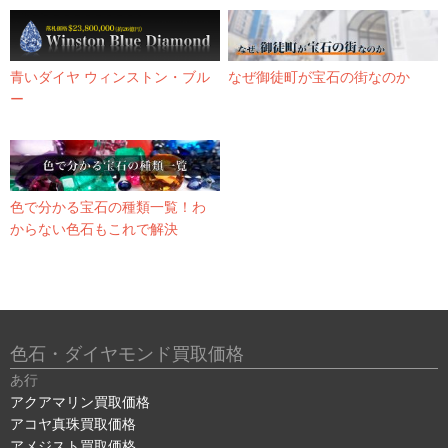
青いダイヤ ウィンストン・ブル
なぜ御徒町が宝石の街なのか
ー
色で分かる宝石の種類一覧！わ
からない色石もこれで解決
色石・ダイヤモンド買取価格
あ行
アクアマリン買取価格
アコヤ真珠買取価格
アメジスト買取価格