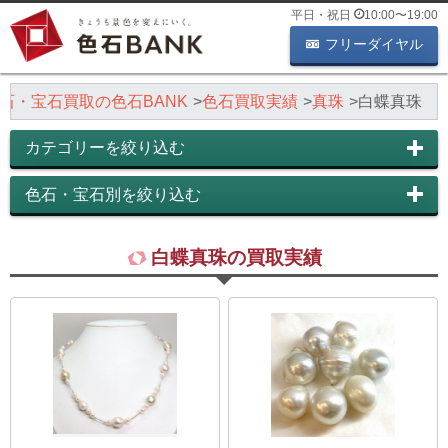
平日・祝日
10:00
〜
19:00
フリーダイヤル
石・宝石買取の色石BANK
色石買取実績
真珠
白蝶真珠
カテゴリーを絞り込む
色石・宝石別を絞り込む
白蝶真珠の買取実績