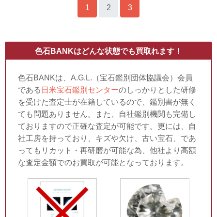
へ
1
2
3
»
色石BANKはどんな状態でも買取れます！
色石BANKは、A.G.L.（宝石鑑別団体協議会）会員
である
日米宝石鑑別センター
のしっかりとした研修
を受けた査定士が在籍しているので、鑑別書が無く
ても問題ありません。また、自社鑑別機関も完備し
ておりますので正確な査定が可能です。更には、自
社工房を持っており、キズや欠け、古い宝石、であ
ってもリカット・再研磨が可能な為、他社より高額
な査定金額でのお買取が可能となっております。