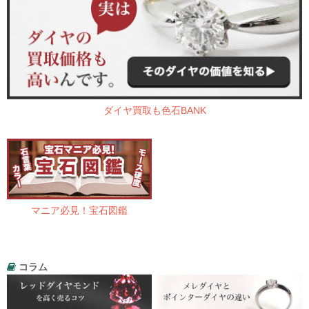
ダイヤ買取も色石BANK
マニア必見！宝石図鑑
コラム