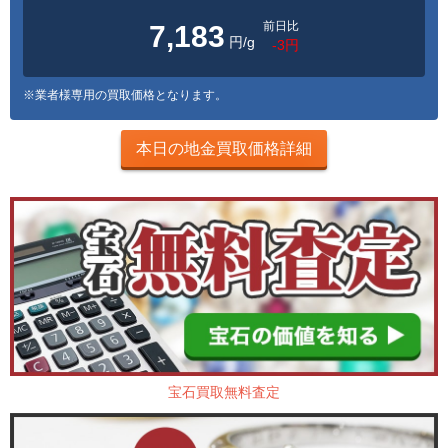
前日比
7,183
円/g
-3円
※業者様専用の買取価格となります。
本日の地金買取価格詳細
宝石買取無料査定