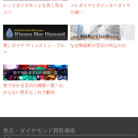
レッドダイヤモンドを高く売る
メレダイヤとポインターダイヤ
コツ
の違い
青いダイヤ ウィンストン・ブル
なぜ御徒町が宝石の街なのか
ー
色で分かる宝石の種類一覧！わ
からない色石もこれで解決
色石・ダイヤモンド買取価格