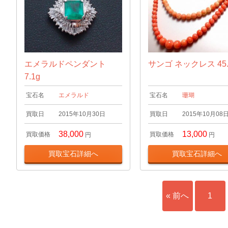
エメラルドペンダント
サンゴ ネックレス 45.
7.1g
宝石名
エメラルド
宝石名
珊瑚
買取日
2015年10月30日
買取日
2015年10月08
38,000
13,000
買取価格
買取価格
円
円
買取宝石詳細へ
買取宝石詳細へ
« 前へ
1