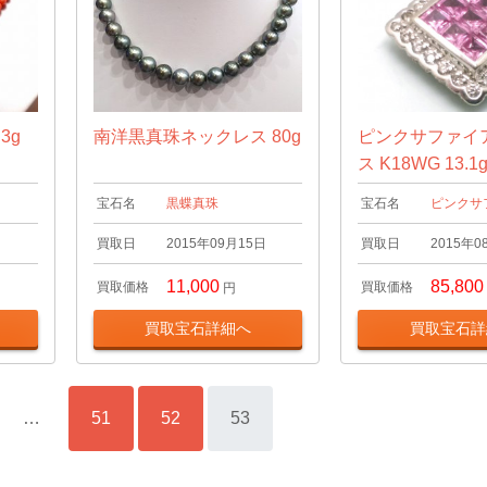
3g
南洋黒真珠ネックレス 80g
ピンクサファイ
ス K18WG 13.1
宝石名
黒蝶真珠
宝石名
ピンクサ
日
買取日
2015年09月15日
買取日
2015年0
11,000
85,800
買取価格
買取価格
円
買取宝石詳細へ
買取宝石詳
…
51
52
53