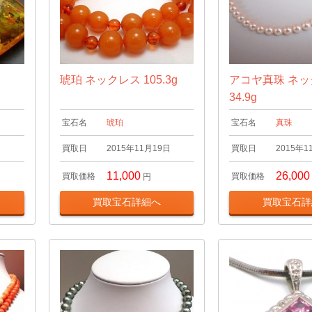
琥珀 ネックレス 105.3g
アコヤ真珠 ネ
34.9g
宝石名
琥珀
宝石名
真珠
日
買取日
2015年11月19日
買取日
2015年1
11,000
26,000
買取価格
買取価格
円
買取宝石詳細へ
買取宝石詳