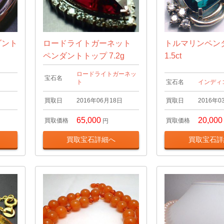
ダント
ロードライトガーネット
トルマリンペン
ペンダントトップ 7.2g
1.5ct
ロードライトガーネッ
宝石名
ト
宝石名
インディ
日
買取日
2016年06月18日
買取日
2016年0
65,000
20,000
買取価格
買取価格
円
買取宝石詳細へ
買取宝石詳