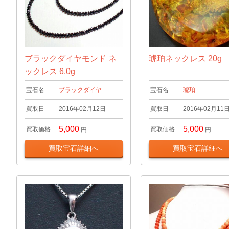
ブラックダイヤモンド ネ
琥珀ネックレス 20g
ックレス 6.0g
宝石名
ブラックダイヤ
宝石名
琥珀
買取日
2016年02月12日
買取日
2016年02月11
5,000
5,000
買取価格
買取価格
円
円
買取宝石詳細へ
買取宝石詳細へ