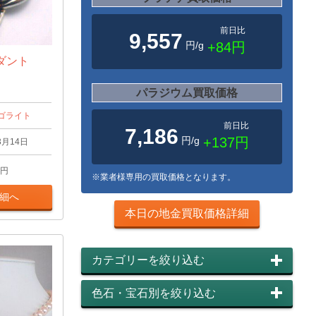
前日比
9,557
円/g
+84円
ダント
パラジウム買取価格
ゴライト
前日比
7,186
円/g
+137円
3月14日
円
※業者様専用の買取価格となります。
細へ
本日の地金買取価格詳細
カテゴリーを絞り込む
色石・宝石別を絞り込む