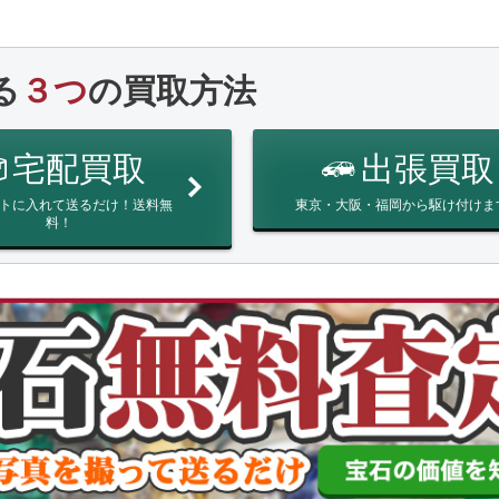
る
３つ
の買取方法
宅配買取
出張買取
トに入れて送るだけ！送料無
東京・大阪・福岡から駆け付けま
料！