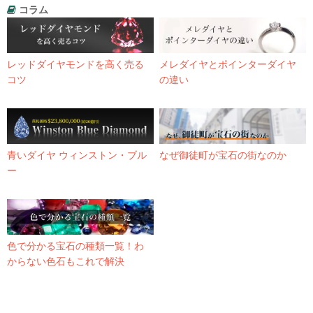
コラム
レッドダイヤモンドを高く売る
メレダイヤとポインターダイヤ
コツ
の違い
青いダイヤ ウィンストン・ブル
なぜ御徒町が宝石の街なのか
ー
色で分かる宝石の種類一覧！わ
からない色石もこれで解決