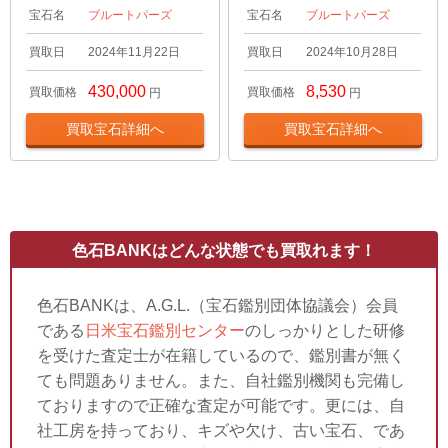
宝石名
ブルートパーズ
宝石名
ブルートパーズ
買取日
2024年11月22日
買取日
2024年10月28日
430,000
8,530
買取価格
買取価格
円
円
買取宝石詳細へ
買取宝石詳細へ
色石BANKはどんな状態でも買取れます！
色石BANKは、A.G.L.（宝石鑑別団体協議会）会員
である
日米宝石鑑別センター
のしっかりとした研修
を受けた査定士が在籍しているので、鑑別書が無く
ても問題ありません。また、自社鑑別機関も完備し
ておりますので正確な査定が可能です。更には、自
社工房を持っており、キズや欠け、古い宝石、であ