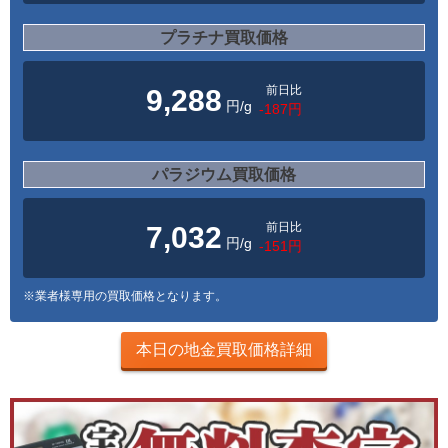
プラチナ買取価格
前日比
9,288
円/g
-187円
パラジウム買取価格
前日比
7,032
円/g
-151円
※業者様専用の買取価格となります。
本日の地金買取価格詳細