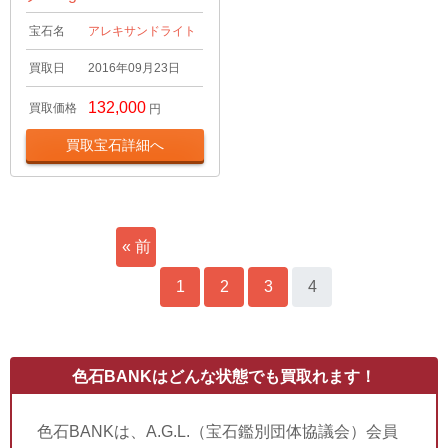
宝石名
アレキサンドライト
買取日
2016年09月23日
132,000
買取価格
円
買取宝石詳細へ
« 前
へ
1
2
3
4
色石BANKはどんな状態でも買取れます！
色石BANKは、A.G.L.（宝石鑑別団体協議会）会員