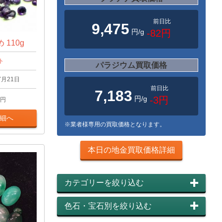
前日比
9,475
円/g
-82円
110g
ト
パラジウム買取価格
7月21日
前日比
7,183
円/g
-3円
円
細へ
※業者様専用の買取価格となります。
本日の地金買取価格詳細
カテゴリーを絞り込む
色石・宝石別を絞り込む