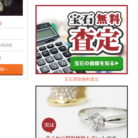
g
6月23日
円
細へ
宝石買取無料査定