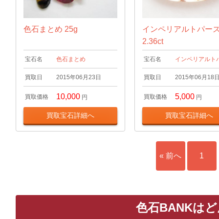
色石まとめ 25g
インペリアルトパー
2.36ct
宝石名
色石まとめ
宝石名
インペリアルト
買取日
2015年06月23日
買取日
2015年06月18
10,000
5,000
買取価格
買取価格
円
円
買取宝石詳細へ
買取宝石詳細へ
« 前へ
1
色石BANKは