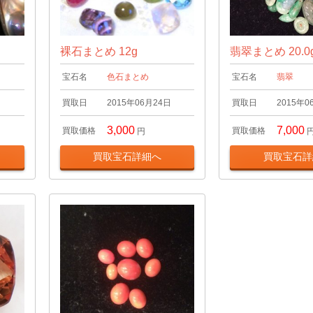
裸石まとめ 12g
翡翠まとめ 20.0
宝石名
色石まとめ
宝石名
翡翠
日
買取日
2015年06月24日
買取日
2015年0
3,000
7,000
買取価格
買取価格
円
買取宝石詳細へ
買取宝石詳