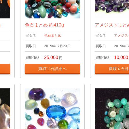
g
色石まとめ 約410g
アメジストまとめ 
宝石名
色石まとめ
宝石名
アメジス
日
買取日
2015年07月23日
買取日
2015年0
25,000
10,000
買取価格
買取価格
円
買取宝石詳細へ
買取宝石詳