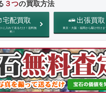
る
３つ
の買取方法
宅配買取
出張買取
トに入れて送るだけ！送料無
東京・大阪・福岡から駆け付けま
料！