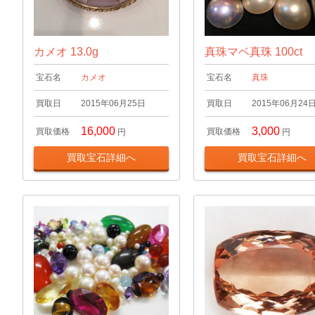
カメオ 13.0g
真珠マベ真珠 100ct
宝石名
カメオ
宝石名
真珠
買取日
2015年06月25日
買取日
2015年06月24
16,000
3,000
買取価格
買取価格
円
円
買取宝石詳細へ
買取宝石詳細へ