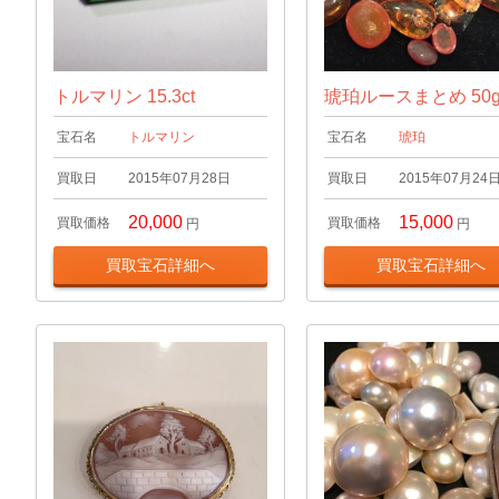
トルマリン 15.3ct
琥珀ルースまとめ 50
宝石名
トルマリン
宝石名
琥珀
買取日
2015年07月28日
買取日
2015年07月24
20,000
15,000
買取価格
買取価格
円
円
買取宝石詳細へ
買取宝石詳細へ