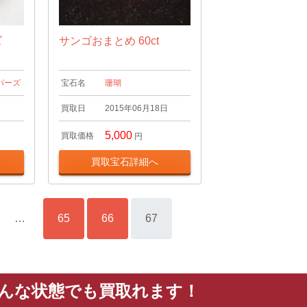
ズ
サンゴおまとめ 60ct
パーズ
宝石名
珊瑚
日
買取日
2015年06月18日
5,000
買取価格
円
買取宝石詳細へ
…
65
66
67
どんな状態でも買取れます！