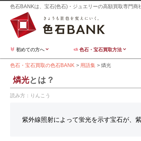
色石BANKは、宝石(色石)・ジュエリーの高額買取専門
初めての方へ
色石・宝石買取方法
色石・宝石買取の色石BANK
用語集
燐光
燐光
とは？
読み方：
りんこう
紫外線照射によって蛍光を示す宝石が、