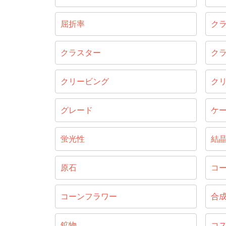
屈折率
ク
クラスター
ク
クリービング
ク
グレード
ケ
蛍光性
結
原石
コ
コーンフラワー
合
鉱物
コ