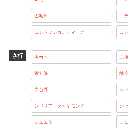
固溶体
コ
コンクッション・マーク
コ
さ行
再カット
三
紫外線
地
自色性
シ
シベリア・ダイヤモンド
シ
ジュエラー
ジ