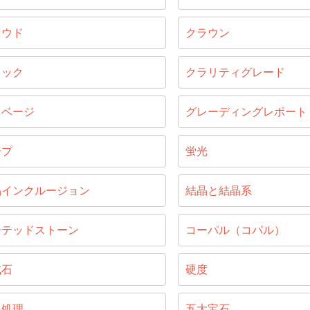
ラウド
クラウン
ラック
クラリティグレード
リベージ
グレーディングレポート
ープ
蛍光
晶インクルージョン
結晶と結晶系
ーテッドストーン
コーパル（コパル）
成石
硬度
ス処理
五大宝石