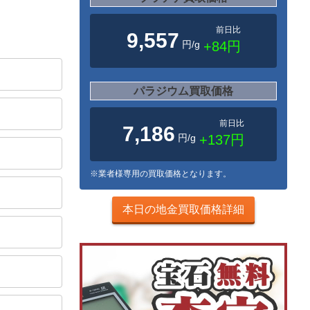
前日比
9,557
円/g
+84円
パラジウム買取価格
前日比
7,186
円/g
+137円
※業者様専用の買取価格となります。
本日の地金買取価格詳細