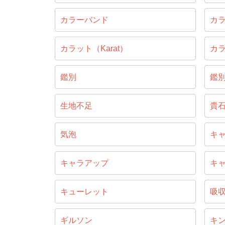
カラーバンド
カ
カラット（Karat）
カ
鑑別
鑑
生地不足
貴
気泡
キ
キャラアップ
キ
キューレット
吸
ギルソン
キ