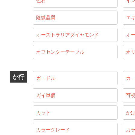
色石
イ
陰微晶質
エ
オーストラリアダイヤモンド
オ
オフセンターテーブル
オ
か行
ガードル
カ
ガイ単価
可
カット
か
カラーグレード
カ