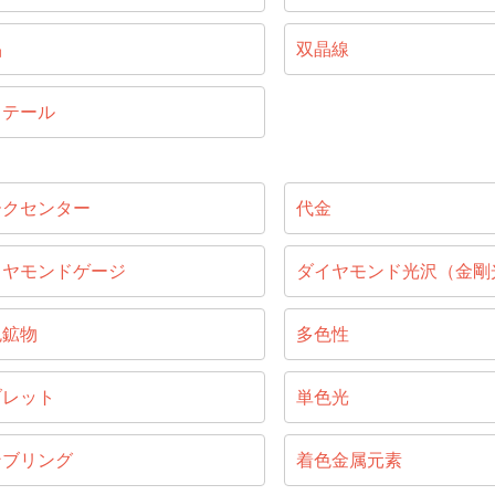
晶
双晶線
リテール
ークセンター
代金
イヤモンドゲージ
ダイヤモンド光沢（金剛
色鉱物
多色性
ブレット
単色光
ンブリング
着色金属元素