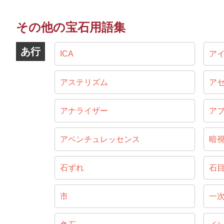
その他の宝石用語集
あ行
ICA
ア
アステリズム
ア
アナライザー
ア
アベンチュレッセンス
暗
石ずれ
石
市
一