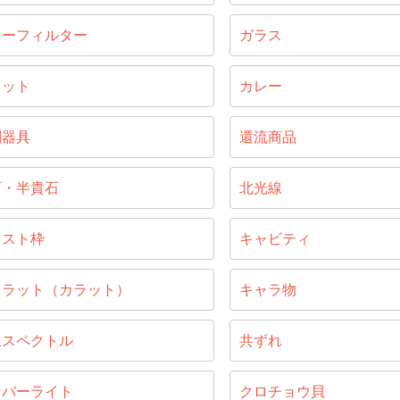
ラーフィルター
ガラス
ラット
カレー
別器具
還流商品
石・半貴石
北光線
ャスト枠
キャビティ
ャラット（カラット）
キャラ物
収スペクトル
共ずれ
ンバーライト
クロチョウ貝