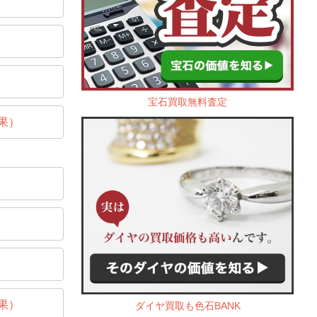
宝石買取無料査定
果）
果）
ダイヤ買取も色石BANK