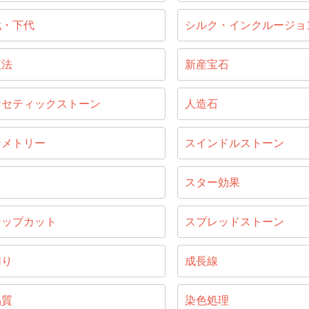
代・下代
シルク・インクルージョ
液法
新産宝石
ンセティックストーン
人造石
ンメトリー
スインドルストーン
じ
スター効果
テップカット
スプレッドストーン
切り
成長線
晶質
染色処理