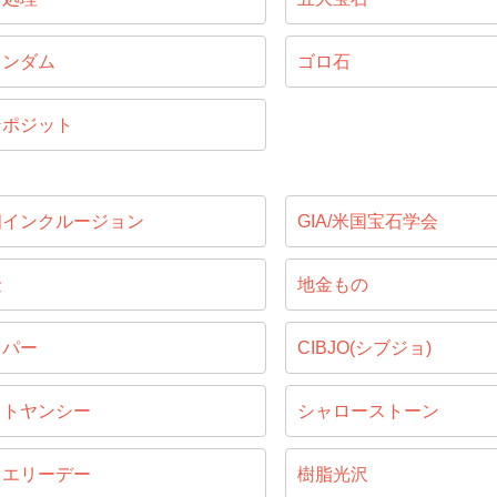
ランダム
ゴロ石
ンポジット
相インクルージョン
GIA/米国宝石学会
金
地金もの
ッパー
CIBJO(シブジョ)
ャトヤンシー
シャローストーン
ュエリーデー
樹脂光沢