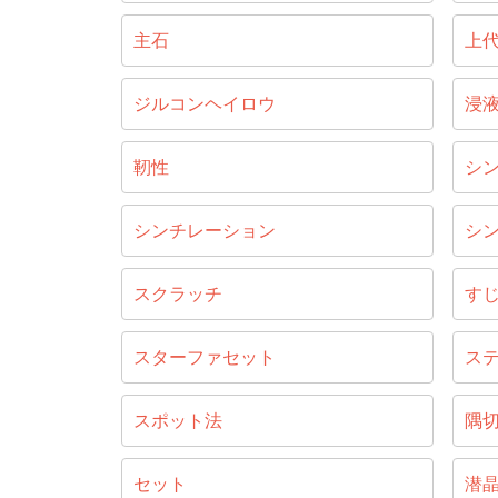
主石
上
ジルコンヘイロウ
浸
靭性
シ
シンチレーション
シ
スクラッチ
す
スターファセット
ス
スポット法
隅
セット
潜