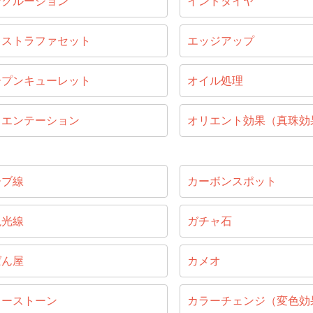
ンクルージョン
インドダイヤ
キストラファセット
エッジアップ
ープンキューレット
オイル処理
リエンテーション
オリエント効果（真珠効
ーブ線
カーボンスポット
視光線
ガチャ石
ばん屋
カメオ
ラーストーン
カラーチェンジ（変色効