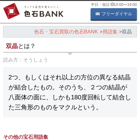
平日・祝日
10:00
〜
19:00
フリーダイヤル
色石・宝石買取の色石BANK
用語集
双晶
双晶
とは？
読み方：
そうしょう
2つ、もしくはそれ以上の方位の異なる結晶
が結合したもの。そのうち、２つの結晶が
八面体の面に、しかも180度回転して結合し
た三角形のものをマクルという。
その他の宝石用語集