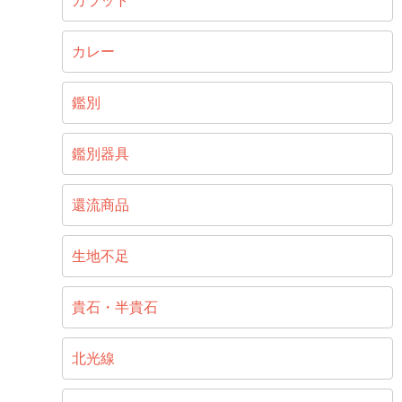
カラット
カレー
鑑別
鑑別器具
還流商品
生地不足
貴石・半貴石
北光線