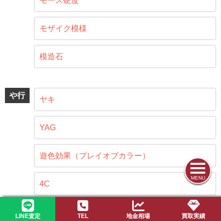
モース硬度
モザイク模様
模造石
や行
ヤキ
YAG
遊色効果（プレイオブカラー）
MENU
4C
LINE査定
TEL
地金相場
買取実績