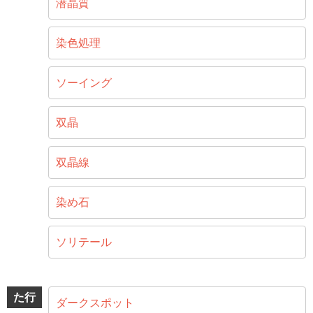
潜晶質
染色処理
ソーイング
双晶
双晶線
染め石
ソリテール
た行
ダークスポット