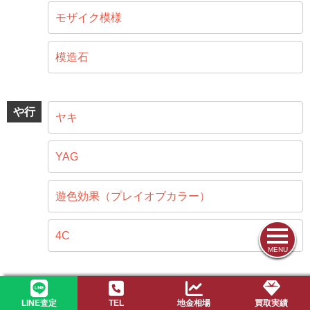
モザイク模様
模造石
や行
ヤキ
YAG
遊色効果（プレイオブカラー）
4C
MENU
ら行
ラピスラズリ
LINE査定
TEL
地金相場
買取実績