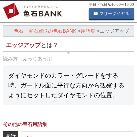
平日・祝日
10:00
〜
19:00
フリーダイヤル
色石・宝石買取の色石BANK
用語集
エッジアップ
エッジアップ
とは？
読み方：
えっじあっぷ
ダイヤモンドのカラー・グレードをする
時、ガードル面に平行な方向から観察する
ようにセットしたダイヤモンドの位置。
その他の宝石用語集
あ行