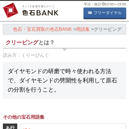
平日・祝日
10:00
〜
19:00
フリーダイヤル
色石・宝石買取の色石BANK
用語集
クリービング
クリービング
とは？
読み方：
くりーぴんぐ
ダイヤモンドの研磨で時々使われる方法
で、ダイヤモンドの劈開性を利用して原石
の分割を行うこと。
その他の宝石用語集
あ行