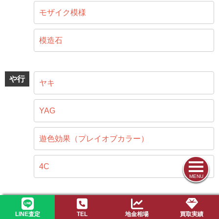
モザイク模様
模造石
や行
ヤキ
YAG
遊色効果（プレイオブカラー）
4C
MENU
ら行
ラピスラズリ
LINE査定
TEL
地金相場
買取実績