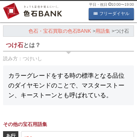
平日・祝日
10:00
〜
19:00
フリーダイヤル
色石・宝石買取の色石BANK
用語集
つけ石
つけ石
とは？
読み方：
つけいし
カラーグレードをする時の標準となる品位
のダイヤモンドのことで、マスターストー
ン、キーストーンとも呼ばれている。
その他の宝石用語集
あ行