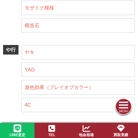
モザイク模様
模造石
や行
ヤキ
YAG
遊色効果（プレイオブカラー）
4C
MENU
ら行
ラピスラズリ
LINE査定
TEL
地金相場
買取実績