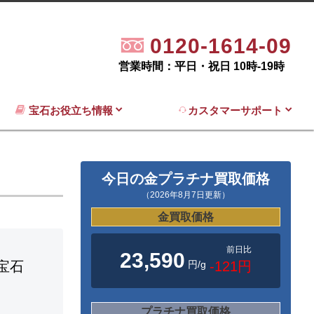
0120-1614-09
営業時間：平日・祝日 10時-19時
宝石お役立ち情報
カスタマーサポート
今日の金プラチナ買取価格
（2026年8月7日更新）
金買取価格
前日比
23,590
円/g
-121円
宝石
プラチナ買取価格