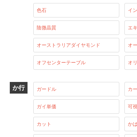
色石
イ
陰微晶質
エ
オーストラリアダイヤモンド
オ
オフセンターテーブル
オ
か行
ガードル
カ
ガイ単価
可
カット
か