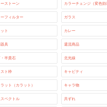
ラーストーン
カラーチェンジ（変色効
ラーフィルター
ガラス
ラット
カレー
別器具
還流商品
石・半貴石
北光線
ャスト枠
キャビティ
ャラット（カラット）
キャラ物
収スペクトル
共ずれ