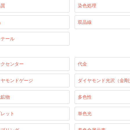
晶質
染色処理
晶
双晶線
リテール
ークセンター
代金
イヤモンドゲージ
ダイヤモンド光沢（金剛
色鉱物
多色性
ブレット
単色光