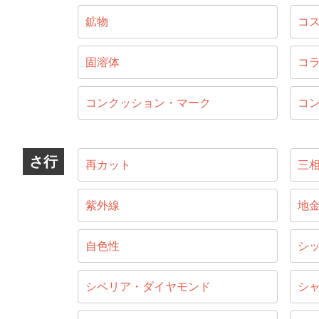
鉱物
コ
固溶体
コ
コンクッション・マーク
コ
さ行
再カット
三
紫外線
地
自色性
シ
シベリア・ダイヤモンド
シ