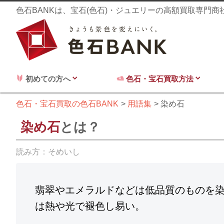
色石BANKは、宝石(色石)・ジュエリーの高額買取専門
初めての方へ
色石・宝石買取方法
色石・宝石買取の色石BANK
用語集
染め石
染め石
とは？
読み方：
そめいし
翡翠やエメラルドなどは低品質のものを
は熱や光で褪色し易い。