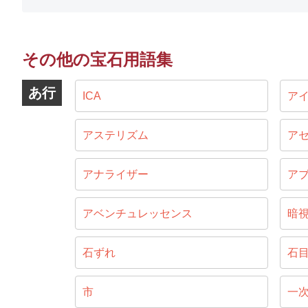
その他の宝石用語集
あ行
ICA
ア
アステリズム
ア
アナライザー
ア
アベンチュレッセンス
暗
石ずれ
石
市
一