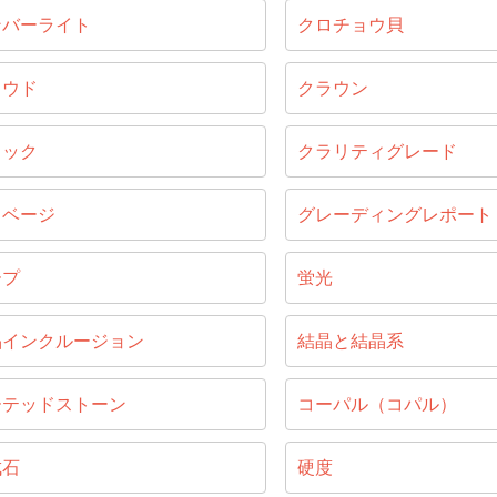
ンバーライト
クロチョウ貝
ラウド
クラウン
ラック
クラリティグレード
リベージ
グレーディングレポート
ープ
蛍光
晶インクルージョン
結晶と結晶系
ーテッドストーン
コーパル（コパル）
成石
硬度