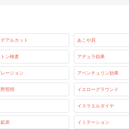
イデアルカット
あこや貝
セトン検査
アデュラ効果
ブレージョン
アベンチュリン効果
視野照明
イエローグラウンド
目
イスラエルダイヤ
次鉱床
イミテーション