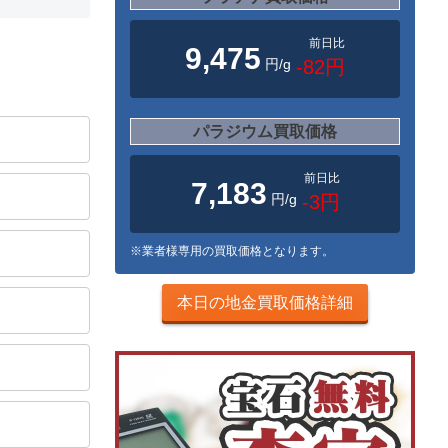
前日比
9,475
円/g
-82円
パラジウム買取価格
前日比
7,183
円/g
-3円
※業者様専用の買取価格となります。
本日の地金買取価格詳細