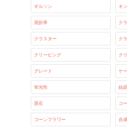
ギルソン
キ
屈折率
ク
クラスター
ク
クリービング
ク
グレード
ケ
蛍光性
結
原石
コ
コーンフラワー
合