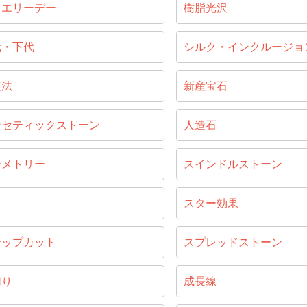
ュエリーデー
樹脂光沢
代・下代
シルク・インクルージョ
液法
新産宝石
ンセティックストーン
人造石
ンメトリー
スインドルストーン
じ
スター効果
テップカット
スプレッドストーン
切り
成長線