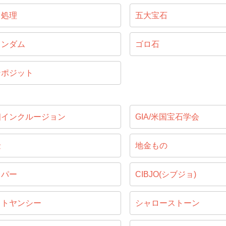
ス処理
五大宝石
ランダム
ゴロ石
ンポジット
相インクルージョン
GIA/米国宝石学会
金
地金もの
ッパー
CIBJO(シブジョ)
ャトヤンシー
シャローストーン