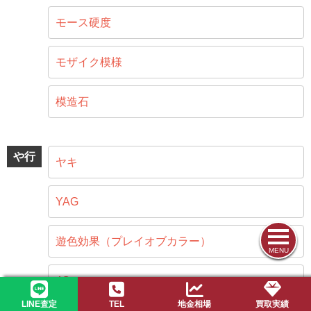
モース硬度
モザイク模様
模造石
や行
ヤキ
YAG
遊色効果（プレイオブカラー）
MENU
4C
LINE査定
TEL
地金相場
買取実績