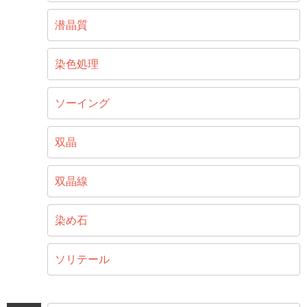
潜晶質
染色処理
ソーイング
双晶
双晶線
染め石
ソリテール