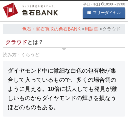
平日・祝日
10:00
〜
19:00
フリーダイヤル
色石・宝石買取の色石BANK
用語集
クラウド
クラウド
とは？
読み方：
くらうど
ダイヤモンド中に微細な白色の包有物が集
合して入っているもので、多くの場合雲の
ように見える。10倍に拡大しても発見が難
しいものからダイヤモンドの輝きを損なう
ほどのものもある。