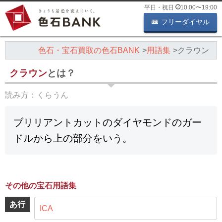
平日・祝日
10:00
〜
19:00
フリーダイヤル
色石・宝石買取の色石BANK
用語集
クラウン
クラウン
とは？
読み方：
くらうん
ブリリアントカットのダイヤモンドのガー
ドルから上の部分をいう。
その他の宝石用語集
あ行
ICA