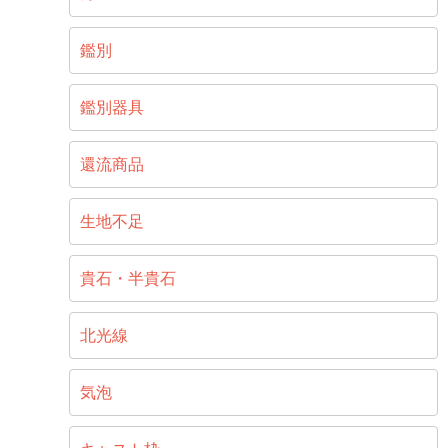
鑑別
鑑別器具
還流商品
生地不足
貴石・半貴石
北光線
気泡