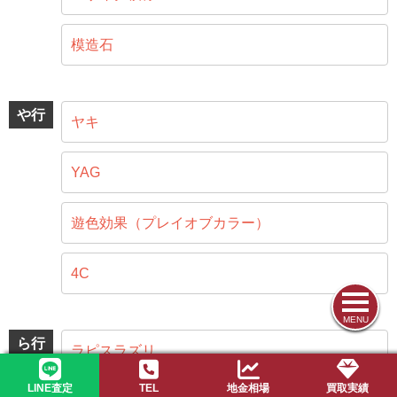
模造石
や行
ヤキ
YAG
遊色効果（プレイオブカラー）
4C
MENU
ら行
ラピスラズリ
LINE査定
TEL
地金相場
買取実績