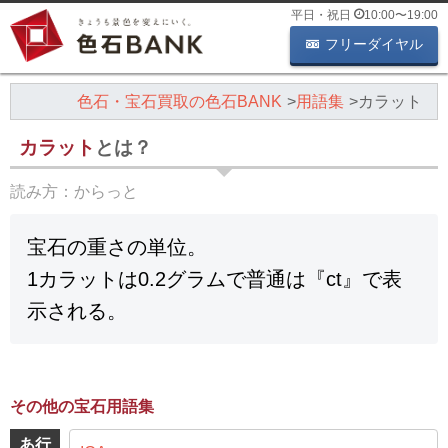
平日・祝日
10:00
〜
19:00
フリーダイヤル
色石・宝石買取の色石BANK
用語集
カラット
カラット
とは？
読み方：
からっと
宝石の重さの単位。
1カラットは0.2グラムで普通は『ct』で表
示される。
その他の宝石用語集
あ行