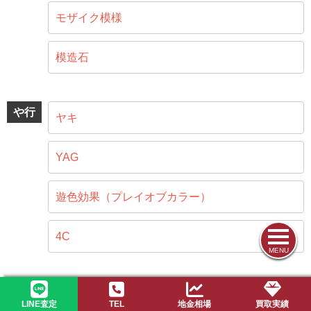
モザイク模様
模造石
や行
ヤキ
YAG
遊色効果（プレイオブカラー）
4C
MENU
ら行
ラピスラズリ
LINE査定
TEL
地金相場
買取実績