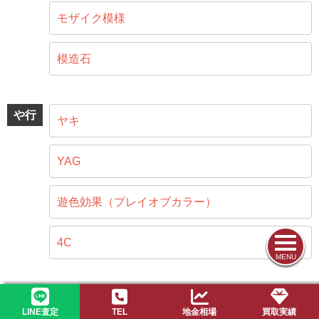
モザイク模様
模造石
や行
ヤキ
YAG
遊色効果（プレイオブカラー）
4C
MENU
ら行
ラピスラズリ
LINE査定
TEL
地金相場
買取実績