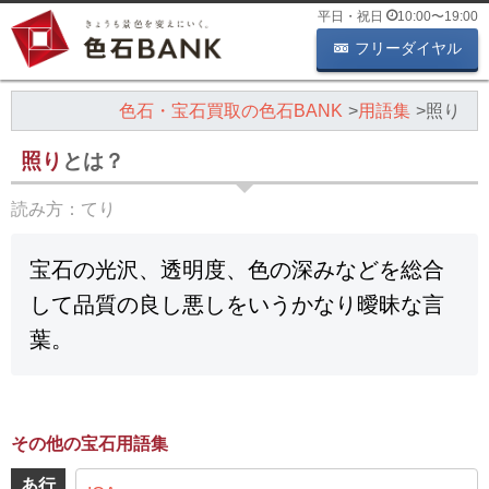
平日・祝日
10:00
〜
19:00
フリーダイヤル
色石・宝石買取の色石BANK
用語集
照り
照り
とは？
読み方：
てり
宝石の光沢、透明度、色の深みなどを総合
して品質の良し悪しをいうかなり曖昧な言
葉。
その他の宝石用語集
あ行