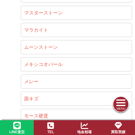
マスターストーン
マラカイト
ムーンストーン
メキシコオパール
メレー
面キズ
MENU
モース硬度
LINE査定
TEL
地金相場
買取実績
モザイク模様