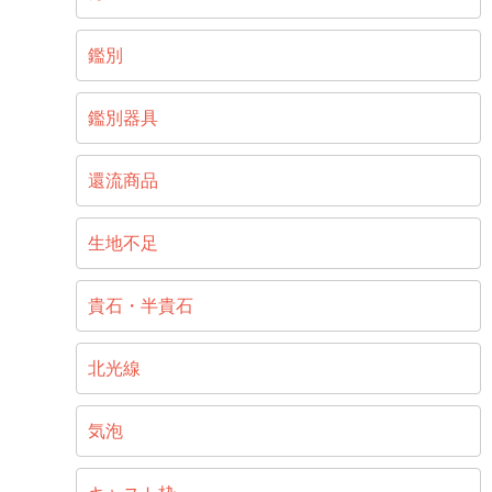
鑑別
鑑別器具
還流商品
生地不足
貴石・半貴石
北光線
気泡