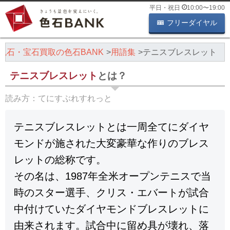
平日・祝日
10:00
〜
19:00
フリーダイヤル
色石・宝石買取の色石BANK
用語集
テニスブレスレット
テニスブレスレット
とは？
読み方：
てにすぶれすれっと
テニスブレスレットとは一周全てにダイヤ
モンドが施された大変豪華な作りのブレス
レットの総称です。
その名は、1987年全米オープンテニスで当
時のスター選手、クリス・エバートが試合
中付けていたダイヤモンドブレスレットに
由来されます。試合中に留め具が壊れ、落