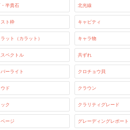
石・半貴石
北光線
ャスト枠
キャビティ
ャラット（カラット）
キャラ物
収スペクトル
共ずれ
ンバーライト
クロチョウ貝
ラウド
クラウン
ラック
クラリティグレード
リベージ
グレーディングレポート