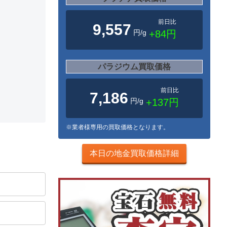
前日比
9,557
円/g
+84円
パラジウム買取価格
前日比
7,186
円/g
+137円
※業者様専用の買取価格となります。
本日の地金買取価格詳細