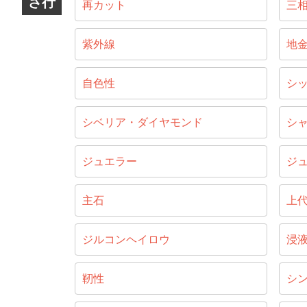
さ行
再カット
三
紫外線
地
自色性
シ
シベリア・ダイヤモンド
シ
ジュエラー
ジ
主石
上
ジルコンヘイロウ
浸
靭性
シ