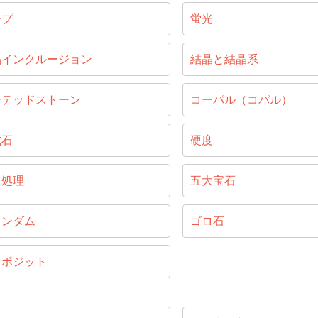
ープ
蛍光
晶インクルージョン
結晶と結晶系
ーテッドストーン
コーパル（コパル）
成石
硬度
ス処理
五大宝石
ランダム
ゴロ石
ンポジット