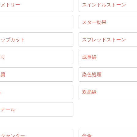
ンメトリー
スインドルストーン
じ
スター効果
テップカット
スプレッドストーン
切り
成長線
晶質
染色処理
晶
双晶線
リテール
ークセンター
代金