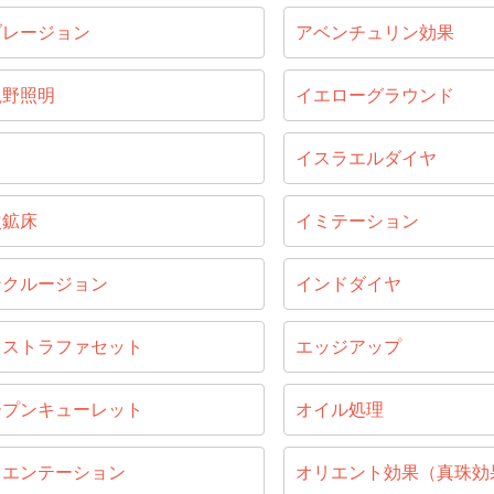
ブレージョン
アベンチュリン効果
視野照明
イエローグラウンド
目
イスラエルダイヤ
次鉱床
イミテーション
ンクルージョン
インドダイヤ
キストラファセット
エッジアップ
ープンキューレット
オイル処理
リエンテーション
オリエント効果（真珠効