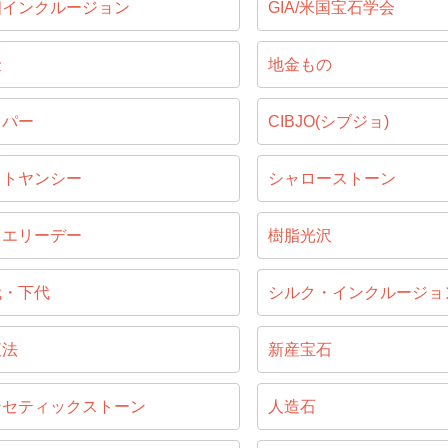
相インクルージョン
GIA/米国宝石学会
金
地金もの
ッパー
CIBJO(シブジョ)
ャトヤンシー
シャローストーン
ュエリーデー
樹脂光沢
代・下代
シルク・インクルージョ
液法
新産宝石
ンセティックストーン
人造石