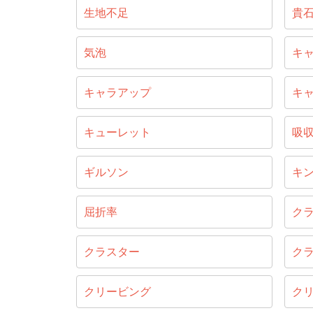
生地不足
貴
気泡
キ
キャラアップ
キ
キューレット
吸
ギルソン
キ
屈折率
ク
クラスター
ク
クリービング
ク