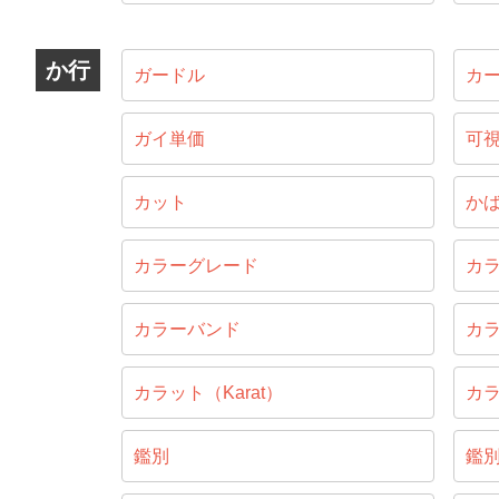
か行
ガードル
カ
ガイ単価
可
カット
か
カラーグレード
カ
カラーバンド
カ
カラット（Karat）
カ
鑑別
鑑