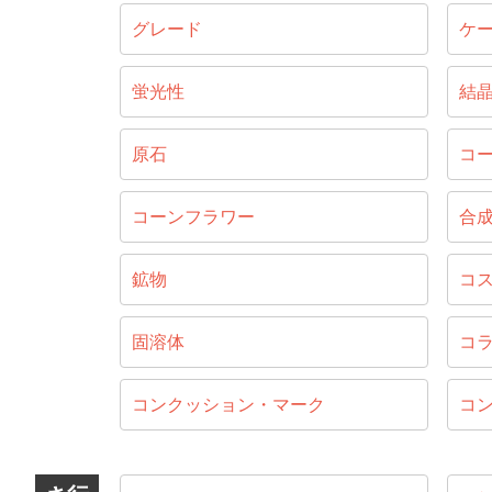
グレード
ケ
蛍光性
結
原石
コ
コーンフラワー
合
鉱物
コ
固溶体
コ
コンクッション・マーク
コ