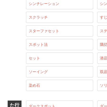
シンチレーション
シ
スクラッチ
す
スターファセット
ス
スポット法
隅
セット
潜
ソーイング
双
染め石
ソ
た行
ダークスポット
ダ