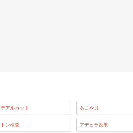
イデアルカット
あこや貝
セトン検査
アデュラ効果