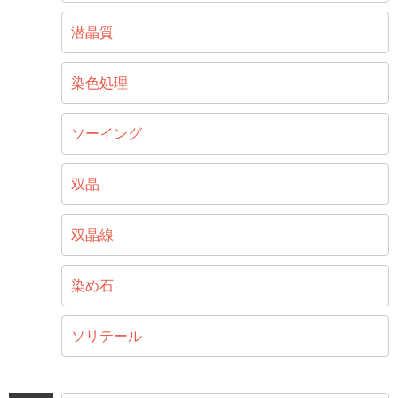
潜晶質
染色処理
ソーイング
双晶
双晶線
染め石
ソリテール