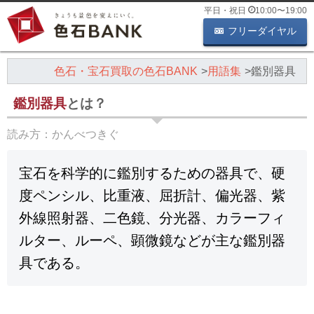
平日・祝日
10:00
〜
19:00
フリーダイヤル
色石・宝石買取の色石BANK
用語集
鑑別器具
鑑別器具
とは？
読み方：
かんべつきぐ
宝石を科学的に鑑別するための器具で、硬
度ペンシル、比重液、屈折計、偏光器、紫
外線照射器、二色鏡、分光器、カラーフィ
ルター、ルーペ、顕微鏡などが主な鑑別器
具である。