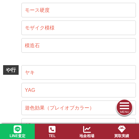
モース硬度
モザイク模様
模造石
や行
ヤキ
YAG
遊色効果（プレイオブカラー）
MENU
4C
LINE査定
TEL
地金相場
買取実績