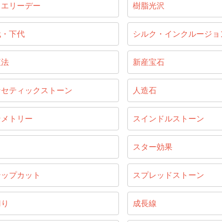
ュエリーデー
樹脂光沢
代・下代
シルク・インクルージョ
液法
新産宝石
ンセティックストーン
人造石
ンメトリー
スインドルストーン
じ
スター効果
テップカット
スプレッドストーン
切り
成長線