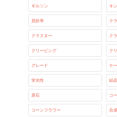
ギルソン
キ
屈折率
ク
クラスター
ク
クリービング
ク
グレード
ケ
蛍光性
結
原石
コ
コーンフラワー
合