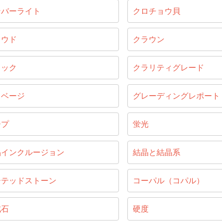
ンバーライト
クロチョウ貝
ラウド
クラウン
ラック
クラリティグレード
リベージ
グレーディングレポート
ープ
蛍光
晶インクルージョン
結晶と結晶系
ーテッドストーン
コーパル（コパル）
成石
硬度