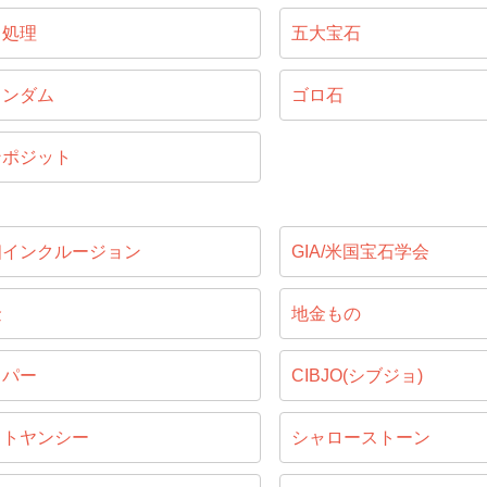
ス処理
五大宝石
ランダム
ゴロ石
ンポジット
相インクルージョン
GIA/米国宝石学会
金
地金もの
ッパー
CIBJO(シブジョ)
ャトヤンシー
シャローストーン