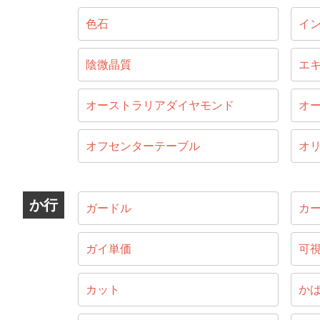
色石
イ
陰微晶質
エ
オーストラリアダイヤモンド
オ
オフセンターテーブル
オ
か行
ガードル
カ
ガイ単価
可
カット
か