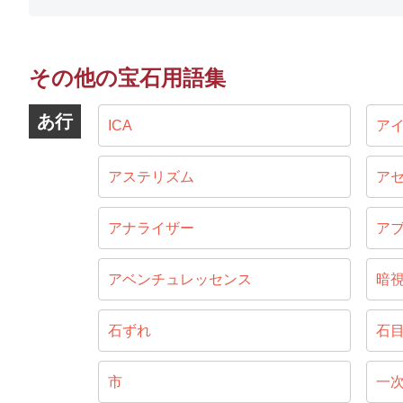
その他の宝石用語集
あ行
ICA
ア
アステリズム
ア
アナライザー
ア
アベンチュレッセンス
暗
石ずれ
石
市
一