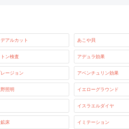
イデアルカット
あこや貝
セトン検査
アデュラ効果
ブレージョン
アベンチュリン効果
視野照明
イエローグラウンド
目
イスラエルダイヤ
次鉱床
イミテーション