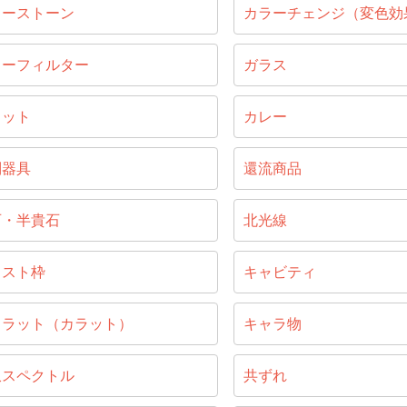
ラーストーン
カラーチェンジ（変色効
ラーフィルター
ガラス
ラット
カレー
別器具
還流商品
石・半貴石
北光線
ャスト枠
キャビティ
ャラット（カラット）
キャラ物
収スペクトル
共ずれ