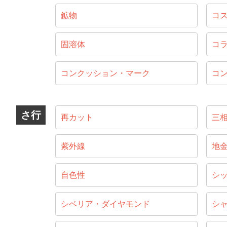
鉱物
コ
固溶体
コ
コンクッション・マーク
コ
さ行
再カット
三
紫外線
地
自色性
シ
シベリア・ダイヤモンド
シ