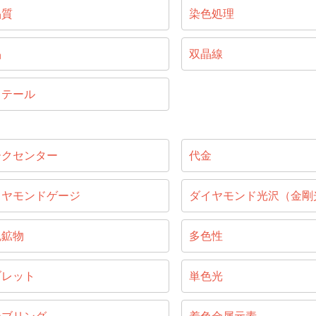
晶質
染色処理
晶
双晶線
リテール
ークセンター
代金
イヤモンドゲージ
ダイヤモンド光沢（金剛
色鉱物
多色性
ブレット
単色光