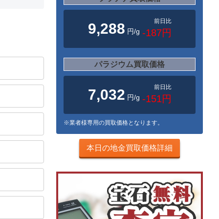
前日比
9,288
円/g
-187円
パラジウム買取価格
前日比
7,032
円/g
-151円
※業者様専用の買取価格となります。
本日の地金買取価格詳細