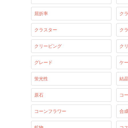
屈折率
ク
クラスター
ク
クリービング
ク
グレード
ケ
蛍光性
結
原石
コ
コーンフラワー
合
鉱物
コ