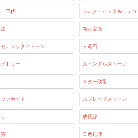
代・下代
シルク・インクルージョ
液法
新産宝石
ンセティックストーン
人造石
ンメトリー
スインドルストーン
じ
スター効果
テップカット
スプレッドストーン
切り
成長線
晶質
染色処理