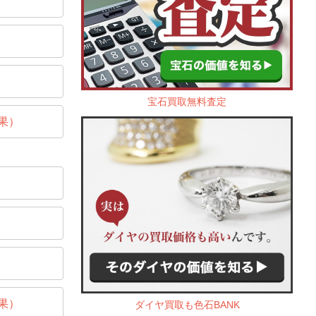
宝石買取無料査定
果）
果）
ダイヤ買取も色石BANK