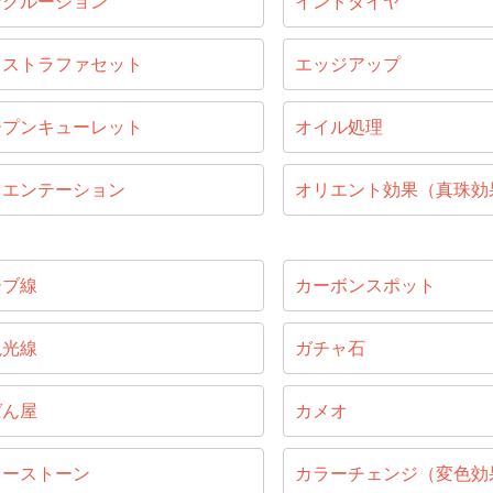
ンクルージョン
インドダイヤ
キストラファセット
エッジアップ
ープンキューレット
オイル処理
リエンテーション
オリエント効果（真珠効
ーブ線
カーボンスポット
視光線
ガチャ石
ばん屋
カメオ
ラーストーン
カラーチェンジ（変色効