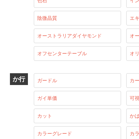
色石
イ
陰微晶質
エ
オーストラリアダイヤモンド
オ
オフセンターテーブル
オ
か行
ガードル
カ
ガイ単価
可
カット
か
カラーグレード
カ