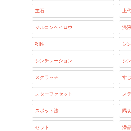
主石
上
ジルコンヘイロウ
浸
靭性
シ
シンチレーション
シ
スクラッチ
す
スターファセット
ス
スポット法
隅
セット
潜