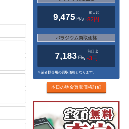
前日比
9,475
円/g
-82円
パラジウム買取価格
前日比
7,183
円/g
-3円
※業者様専用の買取価格となります。
本日の地金買取価格詳細