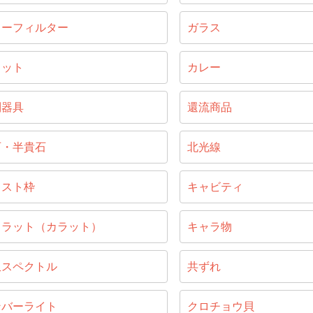
ラーフィルター
ガラス
ラット
カレー
別器具
還流商品
石・半貴石
北光線
ャスト枠
キャビティ
ャラット（カラット）
キャラ物
収スペクトル
共ずれ
ンバーライト
クロチョウ貝