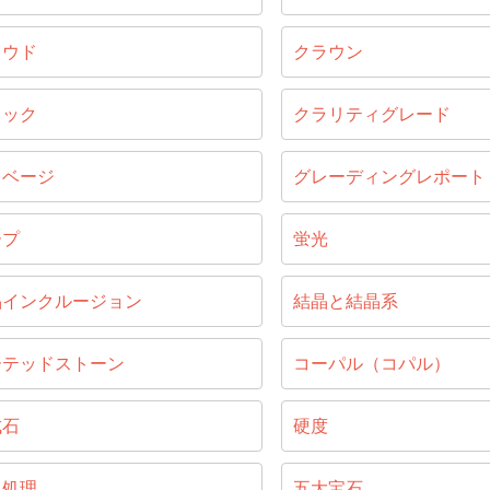
ラウド
クラウン
ラック
クラリティグレード
リベージ
グレーディングレポート
ープ
蛍光
晶インクルージョン
結晶と結晶系
ーテッドストーン
コーパル（コパル）
成石
硬度
ス処理
五大宝石