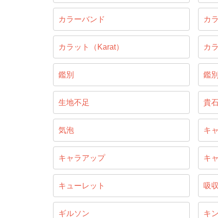
カラーバンド
カ
カラット（Karat）
カ
鑑別
鑑
生地不足
貴
気泡
キ
キャラアップ
キ
キューレット
吸
ギルソン
キ