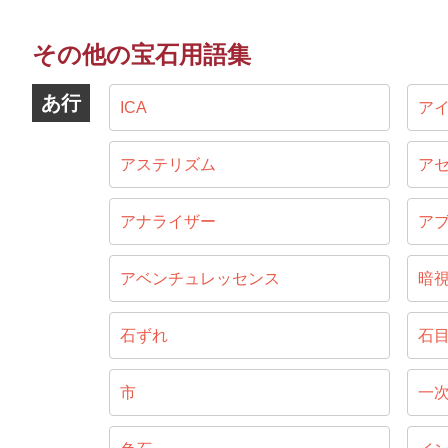
その他の宝石用語集
あ行
ICA
ア
アステリズム
ア
アナライザー
ア
アベンチュレッセンス
暗
石ずれ
石
市
一