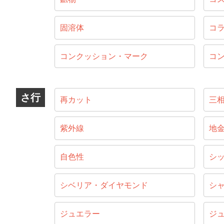
固溶体
コ
コンクッション・マーク
コ
さ行
再カット
三
紫外線
地
自色性
シ
シベリア・ダイヤモンド
シ
ジュエラー
ジ