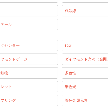
晶
双晶線
リテール
ークセンター
代金
イヤモンドゲージ
ダイヤモンド光沢（金剛
色鉱物
多色性
ブレット
単色光
ンブリング
着色金属元素