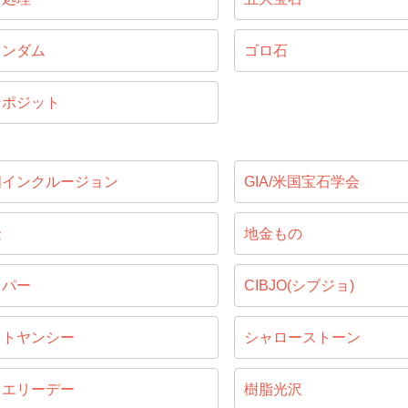
ランダム
ゴロ石
ンポジット
相インクルージョン
GIA/米国宝石学会
金
地金もの
ッパー
CIBJO(シブジョ)
ャトヤンシー
シャローストーン
ュエリーデー
樹脂光沢