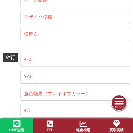
モース硬度
モザイク模様
模造石
や行
ヤキ
YAG
遊色効果（プレイオブカラー）
MENU
4C
LINE査定
TEL
地金相場
買取実績