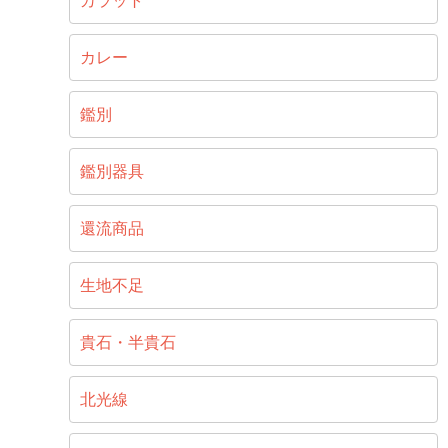
カラット
カレー
鑑別
鑑別器具
還流商品
生地不足
貴石・半貴石
北光線