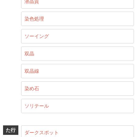
潜晶質
染色処理
ソーイング
双晶
双晶線
染め石
ソリテール
た行
ダークスポット