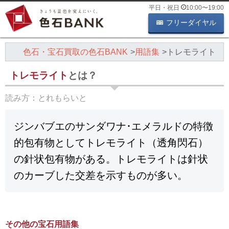
平日・祝日
10:00
〜
19:00
フリーダイヤル
色石・宝石買取の色石BANK
用語集
トレモライト
トレモライト
とは？
読み方：
とれもらいと
ジンバブエのサンダワナ･エメラルドの特徴
的包有物としてトレモライト（透角閃石）
の針状包有物がある。トレモライトは針状
のカーブした交差を示すものが多い。
その他の宝石用語集