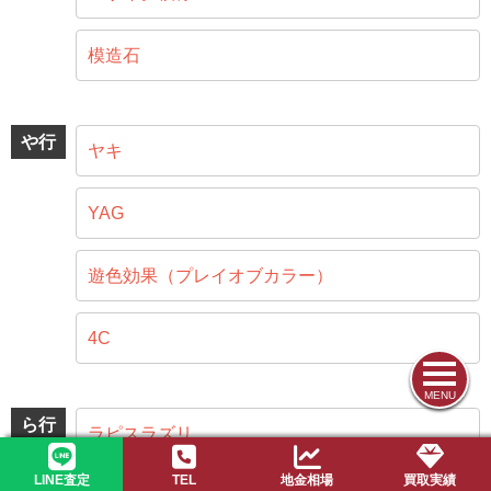
模造石
や行
ヤキ
YAG
遊色効果（プレイオブカラー）
4C
MENU
ら行
ラピスラズリ
LINE査定
TEL
地金相場
買取実績