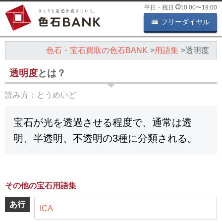
平日・祝日
10:00
〜
19:00
フリーダイヤル
色石・宝石買取の色石BANK
用語集
透明度
透明度
とは？
読み方：
とうめいど
宝石が光を透過させる程度で、通常は透
明、半透明、不透明の3種に分類される。
その他の宝石用語集
あ行
ICA