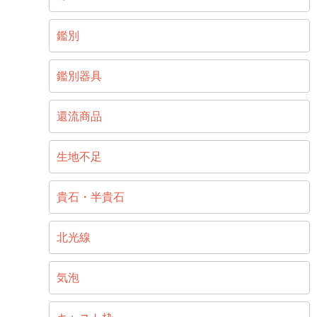
鑑別
鑑別器具
還流商品
生地不足
貴石・半貴石
北光線
気泡