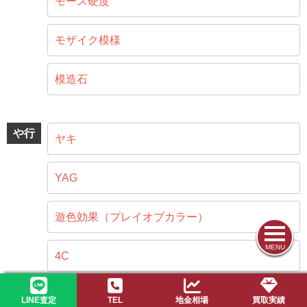
モース硬度
モザイク模様
模造石
や行
ヤキ
YAG
遊色効果（プレイオブカラー）
MENU
4C
LINE査定
TEL
地金相場
買取実績