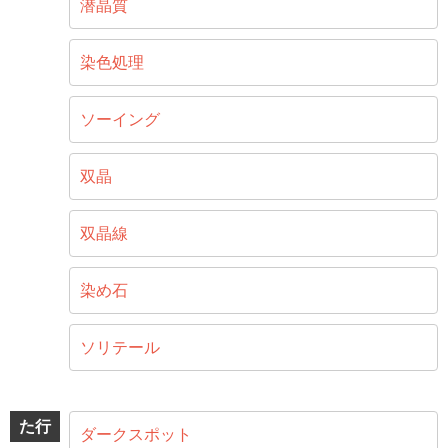
潜晶質
染色処理
ソーイング
双晶
双晶線
染め石
ソリテール
た行
ダークスポット