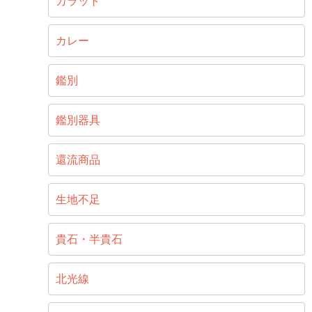
カラット
カレー
鑑別
鑑別器具
還流商品
生地不足
貴石・半貴石
北光線