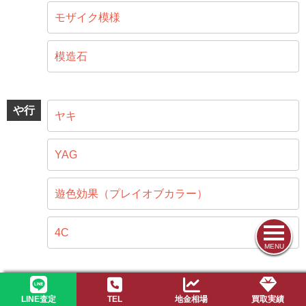
モザイク模様
模造石
や行
ヤキ
YAG
遊色効果（プレイオブカラー）
4C
MENU
ら行
ラピスラズリ
LINE査定
TEL
地金相場
買取実績