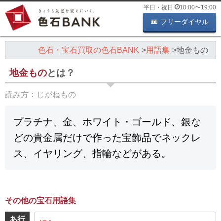
平日・祝日
10:00
〜
19:00
フリーダイヤル
色石・宝石買取の色石BANK
用語集
地金もの
地金もの
とは？
読み方：
じがねもの
プラチナ、金、ホワイト・ゴールド、銀な
どの貴金属だけで作った宝飾品でネックレ
ス、イヤリング、指輪などがある。
その他の宝石用語集
あ行