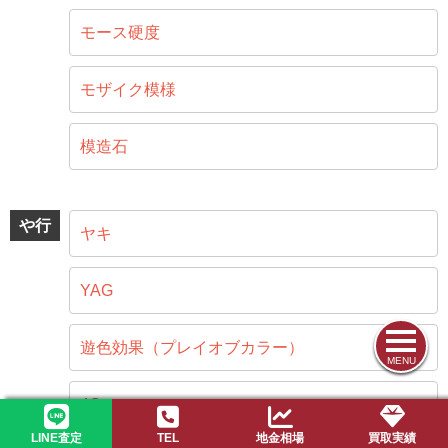
モース硬度
モザイク模様
模造石
や行
ヤキ
YAG
遊色効果（プレイオブカラー）
MENU
4C
LINE査定
TEL
地金相場
買取実績