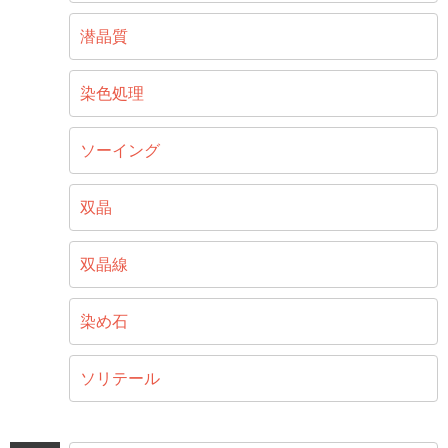
潜晶質
染色処理
ソーイング
双晶
双晶線
染め石
ソリテール