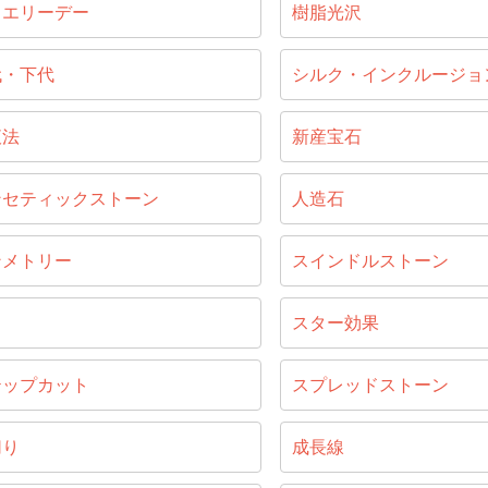
ュエリーデー
樹脂光沢
代・下代
シルク・インクルージョ
液法
新産宝石
ンセティックストーン
人造石
ンメトリー
スインドルストーン
じ
スター効果
テップカット
スプレッドストーン
切り
成長線