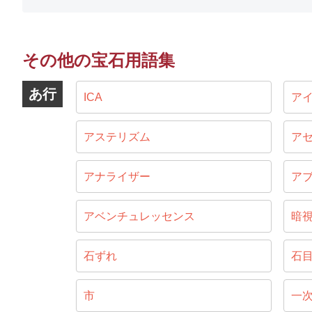
その他の宝石用語集
あ行
ICA
ア
アステリズム
ア
アナライザー
ア
アベンチュレッセンス
暗
石ずれ
石
市
一