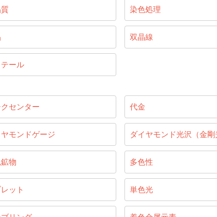
晶質
染色処理
晶
双晶線
リテール
ークセンター
代金
イヤモンドゲージ
ダイヤモンド光沢（金剛
色鉱物
多色性
ブレット
単色光