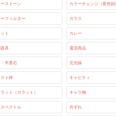
ラーストーン
カラーチェンジ（変色効
ラーフィルター
ガラス
ラット
カレー
別器具
還流商品
石・半貴石
北光線
ャスト枠
キャビティ
ャラット（カラット）
キャラ物
収スペクトル
共ずれ