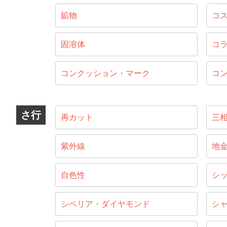
鉱物
コ
固溶体
コ
コンクッション・マーク
コ
さ行
再カット
三
紫外線
地
自色性
シ
シベリア・ダイヤモンド
シ