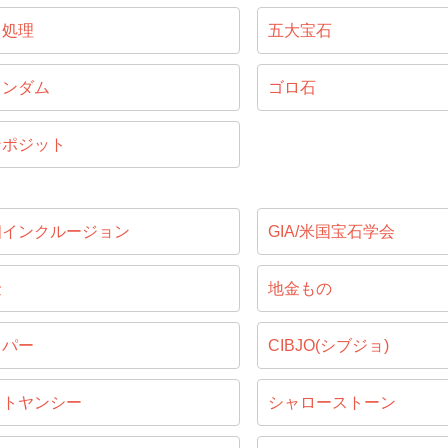
ス処理
五大宝石
ランダム
ゴロ石
ンポジット
相インクルージョン
GIA/米国宝石学会
金
地金もの
ッパー
CIBJO(シブジョ)
ャトヤンシー
シャローストーン