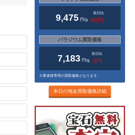
前日比
9,475
円/g
-82円
パラジウム買取価格
前日比
7,183
円/g
-3円
※業者様専用の買取価格となります。
本日の地金買取価格詳細