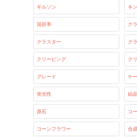
ギルソン
キ
屈折率
ク
クラスター
ク
クリービング
ク
グレード
ケ
蛍光性
結
原石
コ
コーンフラワー
合