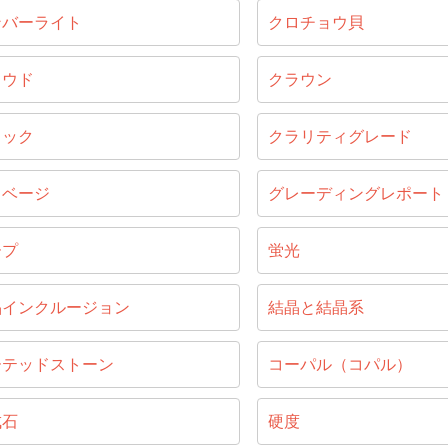
ンバーライト
クロチョウ貝
ラウド
クラウン
ラック
クラリティグレード
リベージ
グレーディングレポート
ープ
蛍光
晶インクルージョン
結晶と結晶系
ーテッドストーン
コーパル（コパル）
成石
硬度