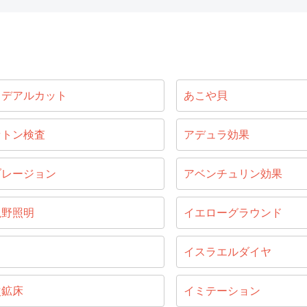
イデアルカット
あこや貝
セトン検査
アデュラ効果
ブレージョン
アベンチュリン効果
視野照明
イエローグラウンド
目
イスラエルダイヤ
次鉱床
イミテーション