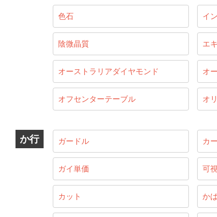
色石
イ
陰微晶質
エ
オーストラリアダイヤモンド
オ
オフセンターテーブル
オ
か行
ガードル
カ
ガイ単価
可
カット
か