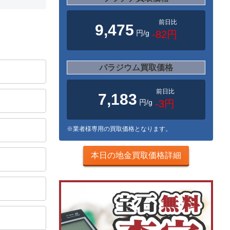
前日比
9,475
円/g
-82円
パラジウム買取価格
前日比
7,183
円/g
-3円
※業者様専用の買取価格となります。
本日の地金買取価格詳細