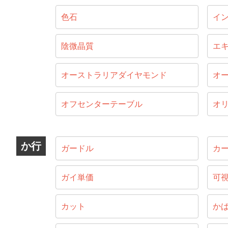
色石
イ
陰微晶質
エ
オーストラリアダイヤモンド
オ
オフセンターテーブル
オ
か行
ガードル
カ
ガイ単価
可
カット
か