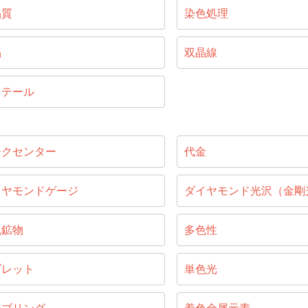
晶質
染色処理
晶
双晶線
リテール
ークセンター
代金
イヤモンドゲージ
ダイヤモンド光沢（金剛
色鉱物
多色性
ブレット
単色光