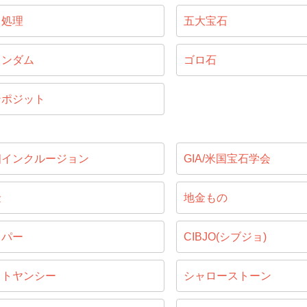
ス処理
五大宝石
ランダム
ゴロ石
ンポジット
相インクルージョン
GIA/米国宝石学会
金
地金もの
ッパー
CIBJO(シブジョ)
ャトヤンシー
シャローストーン