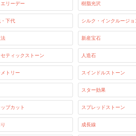
ュエリーデー
樹脂光沢
代・下代
シルク・インクルージョ
液法
新産宝石
ンセティックストーン
人造石
ンメトリー
スインドルストーン
じ
スター効果
テップカット
スプレッドストーン
切り
成長線