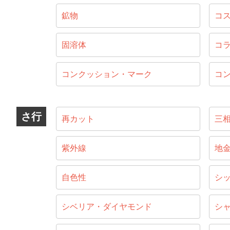
鉱物
コ
固溶体
コ
コンクッション・マーク
コ
さ行
再カット
三
紫外線
地
自色性
シ
シベリア・ダイヤモンド
シ