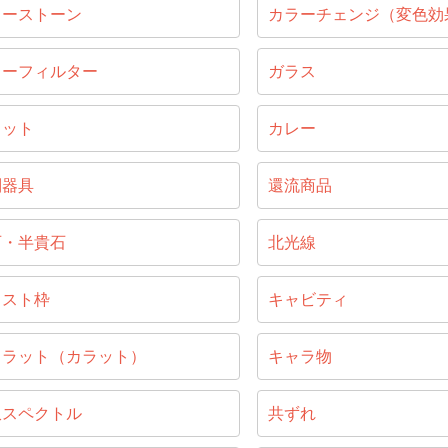
ラーストーン
カラーチェンジ（変色効
ラーフィルター
ガラス
ラット
カレー
別器具
還流商品
石・半貴石
北光線
ャスト枠
キャビティ
ャラット（カラット）
キャラ物
収スペクトル
共ずれ