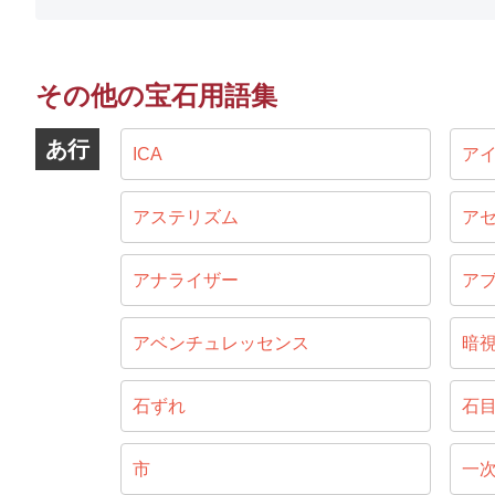
その他の宝石用語集
あ行
ICA
ア
アステリズム
ア
アナライザー
ア
アベンチュレッセンス
暗
石ずれ
石
市
一