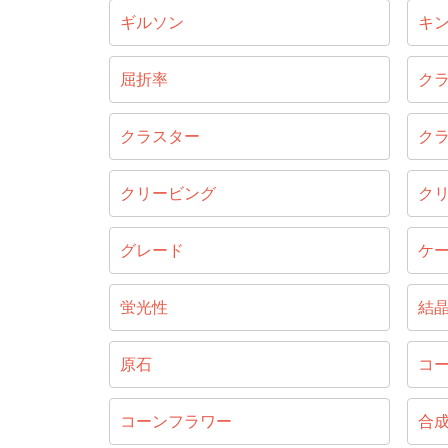
ギルソン
キ
屈折率
ク
クラスター
ク
クリービング
ク
グレード
ケ
蛍光性
結
原石
コ
コーンフラワー
合