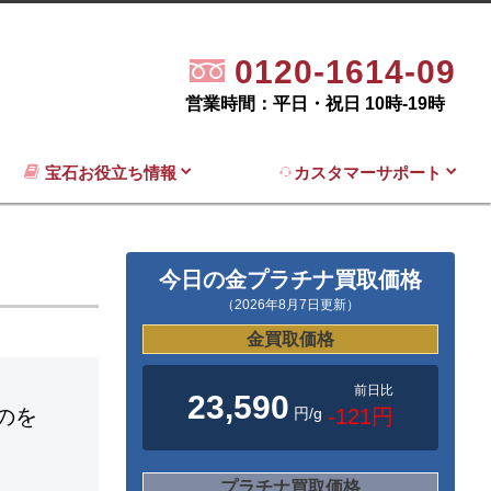
0120-1614-09
営業時間：平日・祝日 10時-19時
宝石お役立ち情報
カスタマーサポート
今日の金プラチナ買取価格
（2026年8月7日更新）
金買取価格
前日比
23,590
円/g
-121円
のを
プラチナ買取価格