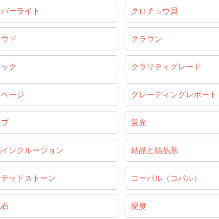
ンバーライト
クロチョウ貝
ラウド
クラウン
ラック
クラリティグレード
リベージ
グレーディングレポート
ープ
蛍光
晶インクルージョン
結晶と結晶系
ーテッドストーン
コーパル（コパル）
成石
硬度