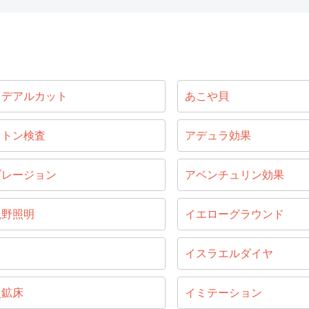
イデアルカット
あこや貝
セトン検査
アデュラ効果
ブレージョン
アベンチュリン効果
視野照明
イエローグラウンド
目
イスラエルダイヤ
次鉱床
イミテーション