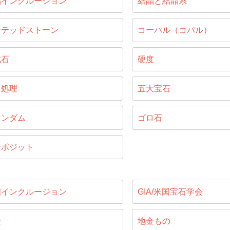
晶インクルージョン
結晶と結晶系
ーテッドストーン
コーパル（コパル）
成石
硬度
ス処理
五大宝石
ランダム
ゴロ石
ンポジット
相インクルージョン
GIA/米国宝石学会
金
地金もの