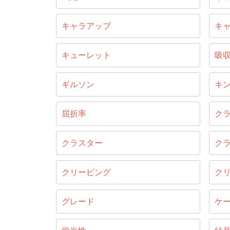
キャラアップ
キ
キューレット
吸
ギルソン
キ
屈折率
ク
クラスター
ク
クリービング
ク
グレード
ケ