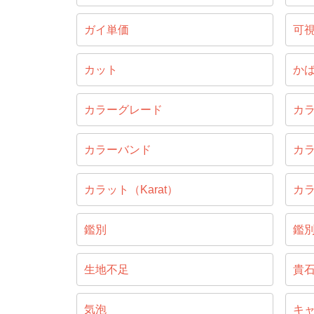
ガイ単価
可
カット
か
カラーグレード
カ
カラーバンド
カ
カラット（Karat）
カ
鑑別
鑑
生地不足
貴
気泡
キ