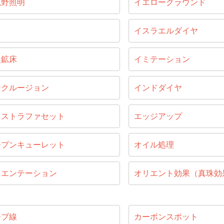
視野照明
イエローグラウンド
目
イスラエルダイヤ
次鉱床
イミテーション
ンクルージョン
インドダイヤ
キストラファセット
エッジアップ
ープンキューレット
オイル処理
リエンテーション
オリエント効果（真珠効
ーブ線
カーボンスポット