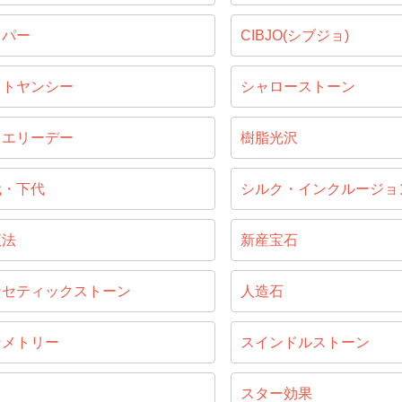
ッパー
CIBJO(シブジョ)
ャトヤンシー
シャローストーン
ュエリーデー
樹脂光沢
代・下代
シルク・インクルージョ
液法
新産宝石
ンセティックストーン
人造石
ンメトリー
スインドルストーン
じ
スター効果