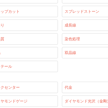
テップカット
スプレッドストーン
切り
成長線
晶質
染色処理
晶
双晶線
リテール
ークセンター
代金
イヤモンドゲージ
ダイヤモンド光沢（金剛