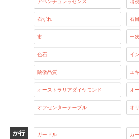
アベンチュレッセンス
暗
石ずれ
石
市
一
色石
イ
陰微晶質
エ
オーストラリアダイヤモンド
オ
オフセンターテーブル
オ
か行
ガードル
カ