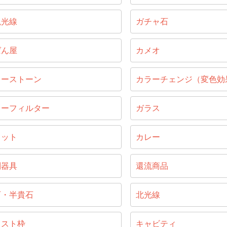
視光線
ガチャ石
ばん屋
カメオ
ラーストーン
カラーチェンジ（変色効
ラーフィルター
ガラス
ラット
カレー
別器具
還流商品
石・半貴石
北光線
ャスト枠
キャビティ