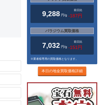
前日比
9,288
円/g
-187円
パラジウム買取価格
前日比
7,032
円/g
-151円
※業者様専用の買取価格となります。
本日の地金買取価格詳細