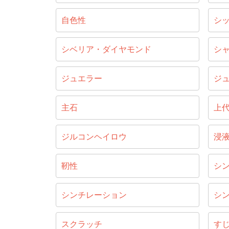
自色性
シ
シベリア・ダイヤモンド
シ
ジュエラー
ジ
主石
上
ジルコンヘイロウ
浸
靭性
シ
シンチレーション
シ
スクラッチ
す