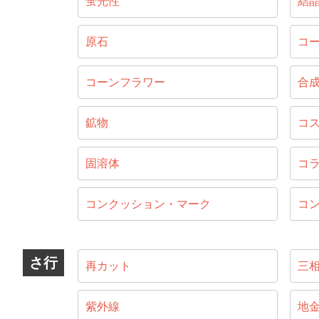
蛍光性
結
原石
コ
コーンフラワー
合
鉱物
コ
固溶体
コ
コンクッション・マーク
コ
さ行
再カット
三
紫外線
地