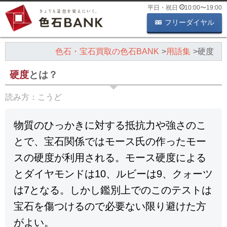
平日・祝日
10:00
〜
19:00
フリーダイヤル
色石・宝石買取の色石BANK
用語集
硬度
硬度
とは？
読み方：
こうど
物質のひっかきに対する抵抗力や強さのこ
とで、宝石関係ではモース氏の作ったモー
スの硬度が利用される。モース硬度による
とダイヤモンドは10、ルビーは9、クォーツ
は7となる。しかし鑑別上でのこのテストは
宝石を傷つけるので必要ない限り避けた方
がよい。