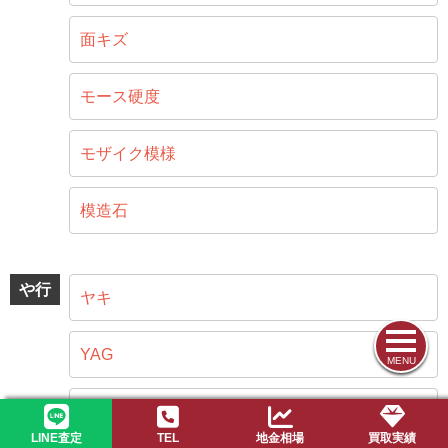
面キズ
モース硬度
モザイク模様
模造石
や行
ヤキ
YAG
MENU
遊色効果（プレイオブカラー）
LINE査定
TEL
地金相場
買取実績