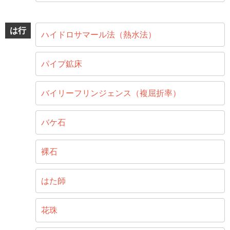
は行
ハイドロサマール法（熱水法）
パイプ鉱床
バイリーフリンジェンス（複屈折率）
バケ石
裸石
はた師
花珠