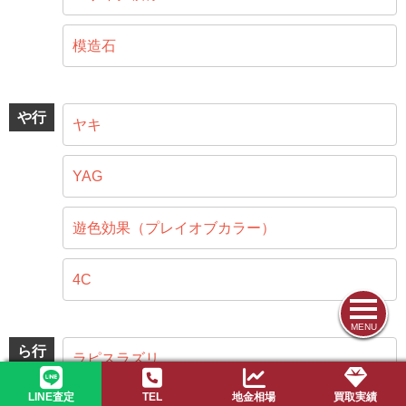
模造石
や行
ヤキ
YAG
遊色効果（プレイオブカラー）
4C
MENU
ら行
ラピスラズリ
LINE査定
TEL
地金相場
買取実績