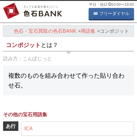
平日・祝日
10:00
〜
19:00
フリーダイヤル
色石・宝石買取の色石BANK
用語集
コンポジット
コンポジット
とは？
読み方：
こんぽじっと
複数のものを組み合わせて作った貼り合わ
せ石。
その他の宝石用語集
あ行
ICA