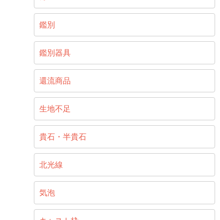
鑑別
鑑別器具
還流商品
生地不足
貴石・半貴石
北光線
気泡