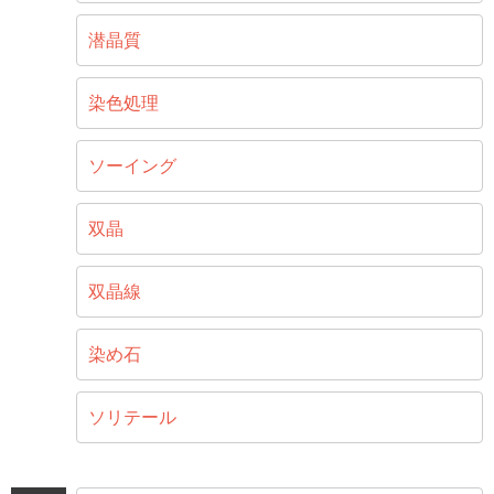
潜晶質
染色処理
ソーイング
双晶
双晶線
染め石
ソリテール