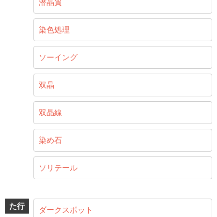
潜晶質
染色処理
ソーイング
双晶
双晶線
染め石
ソリテール
た行
ダークスポット