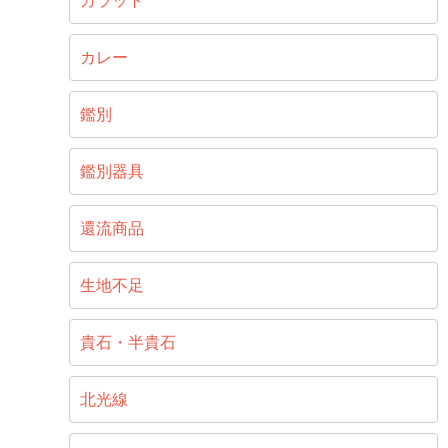
カラット
カレー
鑑別
鑑別器具
還流商品
生地不足
貴石・半貴石
北光線