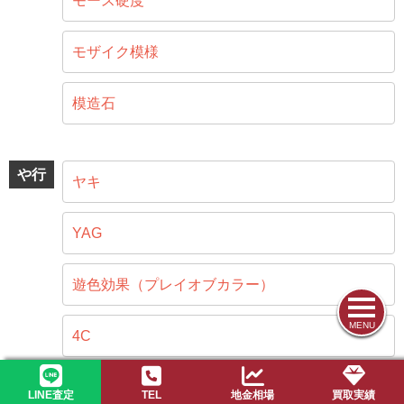
モース硬度
モザイク模様
模造石
や行
ヤキ
YAG
遊色効果（プレイオブカラー）
MENU
4C
LINE査定
TEL
地金相場
買取実績