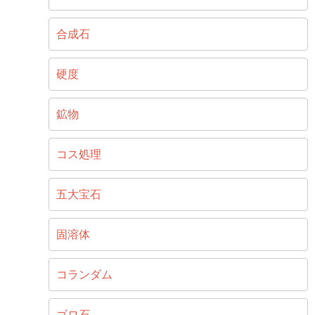
合成石
硬度
鉱物
コス処理
五大宝石
固溶体
コランダム
ゴロ石