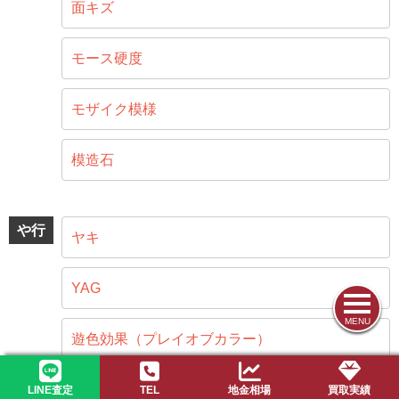
面キズ
モース硬度
モザイク模様
模造石
や行
ヤキ
YAG
MENU
遊色効果（プレイオブカラー）
4C
LINE査定
TEL
地金相場
買取実績