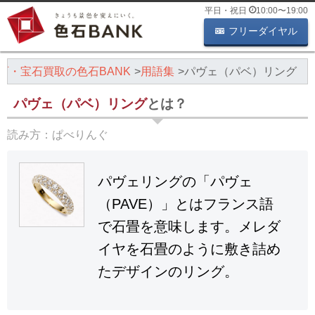
平日・祝日
10:00
〜
19:00
フリーダイヤル
石・宝石買取の色石BANK
用語集
パヴェ（パベ）リング
パヴェ（パベ）リング
とは？
読み方：
ぱべりんぐ
パヴェリングの「パヴェ
（PAVE）」とはフランス語
で石畳を意味します。メレダ
イヤを石畳のように敷き詰め
たデザインのリング。