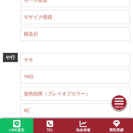
モース硬度
モザイク模様
模造石
や行
ヤキ
YAG
遊色効果（プレイオブカラー）
MENU
4C
LINE査定
TEL
地金相場
買取実績