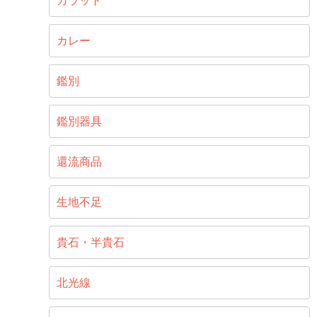
カラット
カレー
鑑別
鑑別器具
還流商品
生地不足
貴石・半貴石
北光線