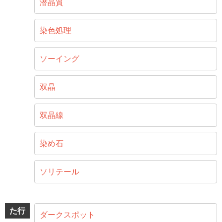
潜晶質
染色処理
ソーイング
双晶
双晶線
染め石
ソリテール
た行
ダークスポット