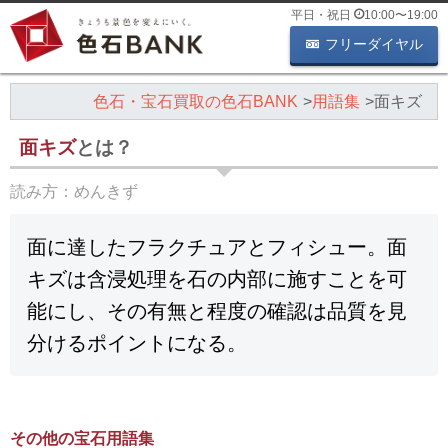
平日・祝日
10:00
〜
19:00
フリーダイヤル
色石・宝石買取の色石BANK
用語集
面キズ
面キズ
とは？
読み方：
めんきず
面に達したフラクチュアとフィシュー。面
キズは含浸処理を石の内部に施すことを可
能にし、その有無と程度の確認は品質を見
分けるポイントになる。
その他の宝石用語集