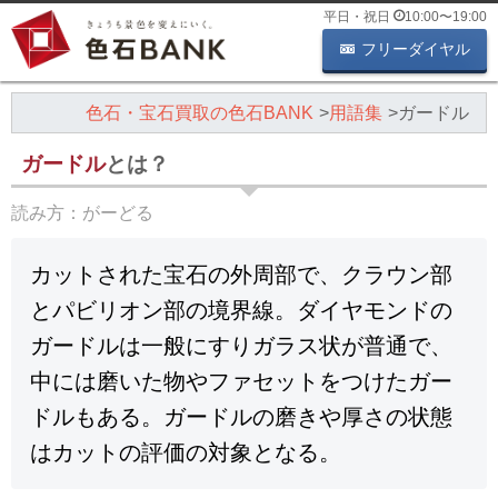
平日・祝日
10:00
〜
19:00
フリーダイヤル
色石・宝石買取の色石BANK
用語集
ガードル
ガードル
とは？
読み方：
がーどる
カットされた宝石の外周部で、クラウン部
とパビリオン部の境界線。ダイヤモンドの
ガードルは一般にすりガラス状が普通で、
中には磨いた物やファセットをつけたガー
ドルもある。ガードルの磨きや厚さの状態
はカットの評価の対象となる。