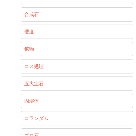
合成石
硬度
鉱物
コス処理
五大宝石
固溶体
コランダム
ゴロ石