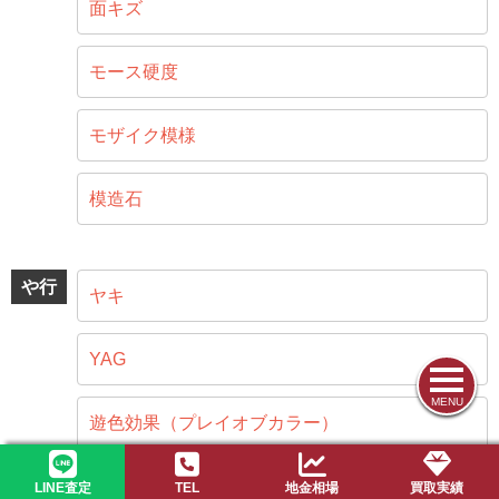
面キズ
モース硬度
モザイク模様
模造石
や行
ヤキ
YAG
MENU
遊色効果（プレイオブカラー）
4C
LINE査定
TEL
地金相場
買取実績