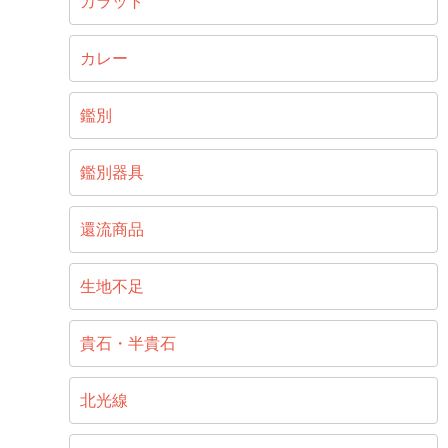
カラット
カレー
鑑別
鑑別器具
還流商品
生地不足
貴石・半貴石
北光線