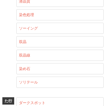
潜晶質
染色処理
ソーイング
双晶
双晶線
染め石
ソリテール
た行
ダークスポット