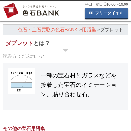
平日・祝日
10:00
〜
19:00
フリーダイヤル
色石・宝石買取の色石BANK
用語集
ダブレット
ダブレット
とは？
読み方：
だぶれっと
一種の宝石材とガラスなどを
接着した宝石のイミテーショ
ン。貼り合わせ石。
その他の宝石用語集