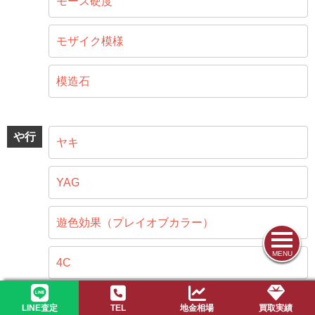
モース硬度
モザイク模様
模造石
や行
ヤキ
YAG
遊色効果（プレイオブカラー）
MENU
4C
LINE査定
TEL
地金相場
買取実績