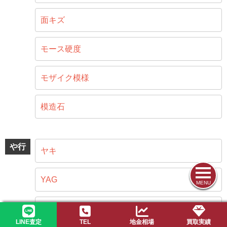
面キズ
モース硬度
モザイク模様
模造石
や行
ヤキ
YAG
MENU
遊色効果（プレイオブカラー）
LINE査定
TEL
地金相場
買取実績