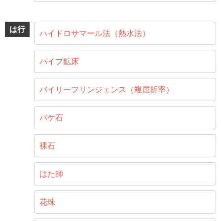
は行
ハイドロサマール法（熱水法）
パイプ鉱床
バイリーフリンジェンス（複屈折率）
バケ石
裸石
はた師
花珠