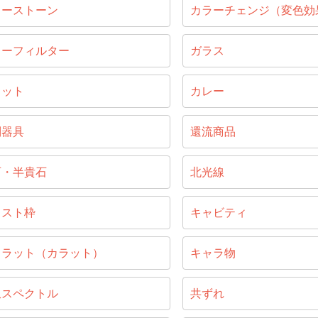
ラーストーン
カラーチェンジ（変色効
ラーフィルター
ガラス
ラット
カレー
別器具
還流商品
石・半貴石
北光線
ャスト枠
キャビティ
ャラット（カラット）
キャラ物
収スペクトル
共ずれ