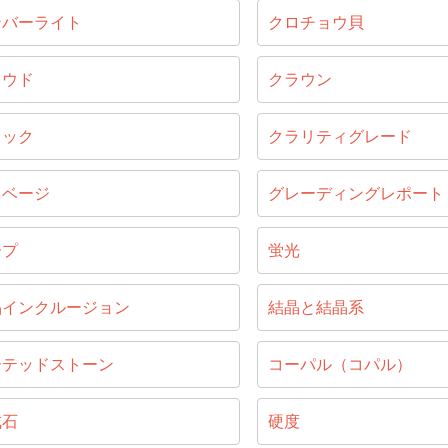
ンバーライト
クロチョウ貝
ラウド
クラウン
ラック
クラリティグレード
リベージ
グレーディングレポート
ープ
蛍光
晶インクルージョン
結晶と結晶系
ーテッドストーン
コーパル（コパル）
成石
硬度