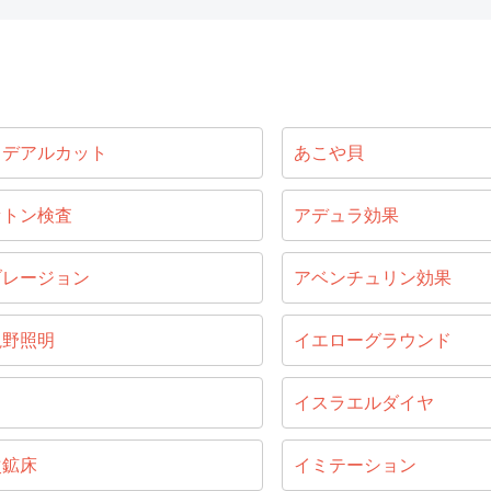
イデアルカット
あこや貝
セトン検査
アデュラ効果
ブレージョン
アベンチュリン効果
視野照明
イエローグラウンド
目
イスラエルダイヤ
次鉱床
イミテーション