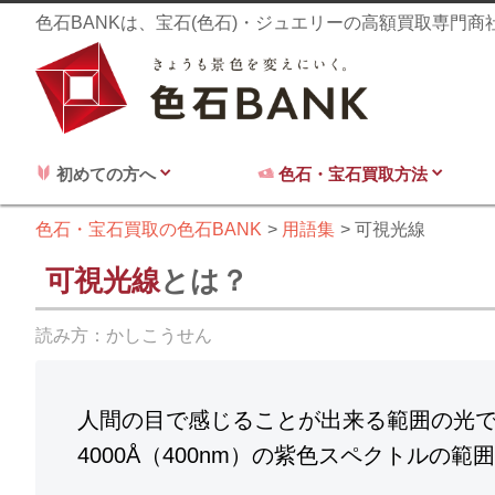
色石BANKは、宝石(色石)・ジュエリーの高額買取専門
初めての方へ
色石・宝石買取方法
色石・宝石買取の色石BANK
用語集
可視光線
可視光線
とは？
読み方：
かしこうせん
人間の目で感じることが出来る範囲の光で、
4000Å（400nm）の紫色スペクトルの範