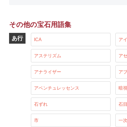
その他の宝石用語集
あ行
ICA
ア
アステリズム
ア
アナライザー
ア
アベンチュレッセンス
暗
石ずれ
石
市
一