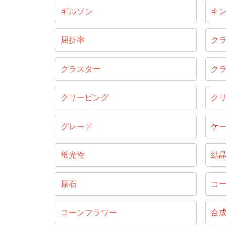
ギルソン
キ
屈折率
ク
クラスター
ク
クリービング
ク
グレード
ケ
蛍光性
結
原石
コ
コーンフラワー
合