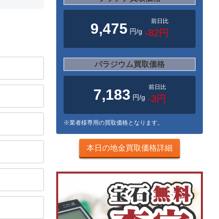
前日比
9,475
円/g
-82円
パラジウム買取価格
前日比
7,183
円/g
-3円
※業者様専用の買取価格となります。
本日の地金買取価格詳細