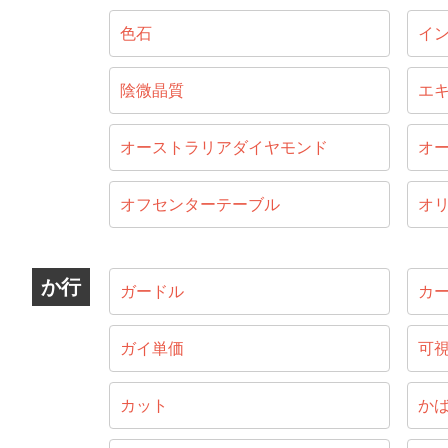
色石
イ
陰微晶質
エ
オーストラリアダイヤモンド
オ
オフセンターテーブル
オ
か行
ガードル
カ
ガイ単価
可
カット
か