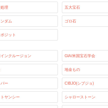
ス処理
五大宝石
ランダム
ゴロ石
ンポジット
相インクルージョン
GIA/米国宝石学会
金
地金もの
ッパー
CIBJO(シブジョ)
ャトヤンシー
シャローストーン