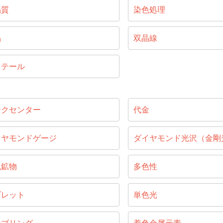
晶質
染色処理
晶
双晶線
リテール
ークセンター
代金
イヤモンドゲージ
ダイヤモンド光沢（金剛
色鉱物
多色性
ブレット
単色光