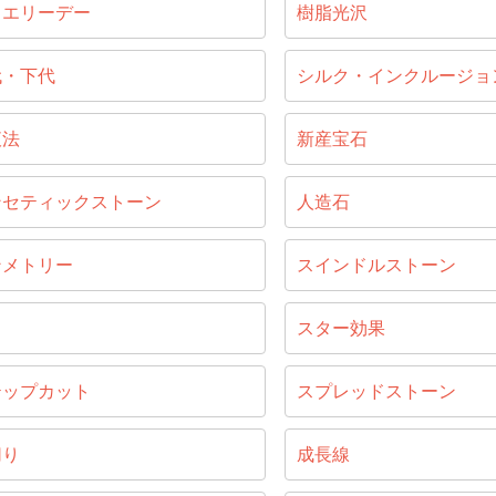
ュエリーデー
樹脂光沢
代・下代
シルク・インクルージョ
液法
新産宝石
ンセティックストーン
人造石
ンメトリー
スインドルストーン
じ
スター効果
テップカット
スプレッドストーン
切り
成長線