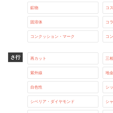
鉱物
コ
固溶体
コ
コンクッション・マーク
コ
さ行
再カット
三
紫外線
地
自色性
シ
シベリア・ダイヤモンド
シ