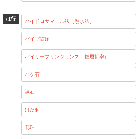
は行
ハイドロサマール法（熱水法）
パイプ鉱床
バイリーフリンジェンス（複屈折率）
バケ石
裸石
はた師
花珠