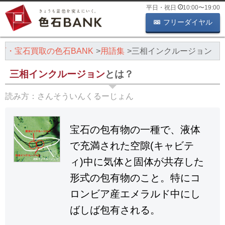
平日・祝日
10:00
〜
19:00
フリーダイヤル
石・宝石買取の色石BANK
用語集
三相インクルージョン
三相インクルージョン
とは？
読み方：
さんそういんくるーじょん
宝石の包有物の一種で、液体
で充満された空隙(キャビテ
ィ)中に気体と固体が共存した
形式の包有物のこと。特にコ
ロンビア産エメラルド中にし
ばしば包有される。