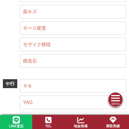
面キズ
モース硬度
モザイク模様
模造石
や行
ヤキ
YAG
MENU
遊色効果（プレイオブカラー）
LINE査定
TEL
地金相場
買取実績