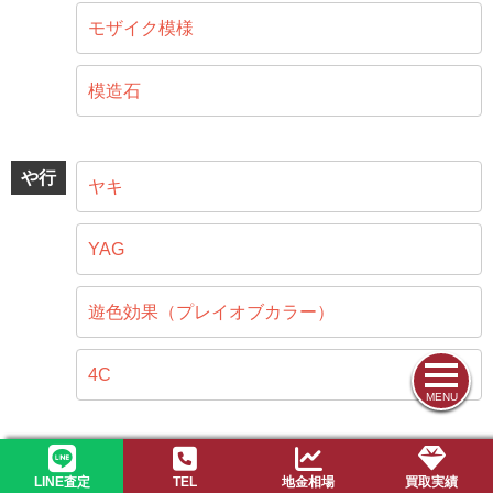
モザイク模様
模造石
や行
ヤキ
YAG
遊色効果（プレイオブカラー）
4C
MENU
ら行
ラピスラズリ
LINE査定
TEL
地金相場
買取実績