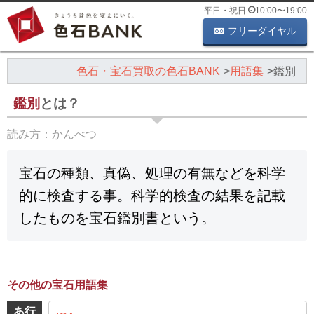
平日・祝日
10:00
〜
19:00
フリーダイヤル
色石・宝石買取の色石BANK
用語集
鑑別
鑑別
とは？
読み方：
かんべつ
宝石の種類、真偽、処理の有無などを科学
的に検査する事。科学的検査の結果を記載
したものを宝石鑑別書という。
その他の宝石用語集
あ行