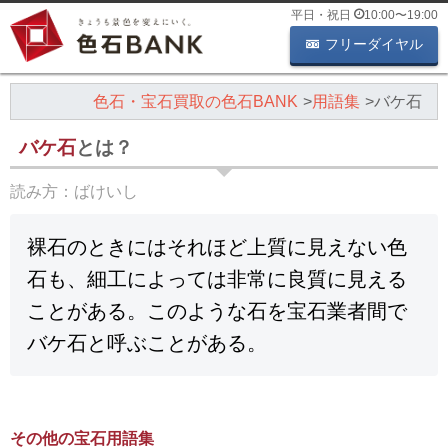
平日・祝日
10:00
〜
19:00
フリーダイヤル
色石・宝石買取の色石BANK
用語集
バケ石
バケ石
とは？
読み方：
ばけいし
裸石のときにはそれほど上質に見えない色
石も、細工によっては非常に良質に見える
ことがある。このような石を宝石業者間で
バケ石と呼ぶことがある。
その他の宝石用語集