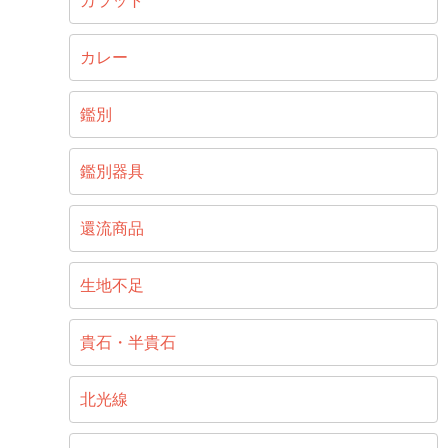
カラット
カレー
鑑別
鑑別器具
還流商品
生地不足
貴石・半貴石
北光線