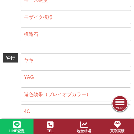
モース硬度
モザイク模様
模造石
や行
ヤキ
YAG
遊色効果（プレイオブカラー）
MENU
4C
LINE査定
TEL
地金相場
買取実績