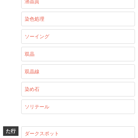
潜晶質
染色処理
ソーイング
双晶
双晶線
染め石
ソリテール
た行
ダークスポット