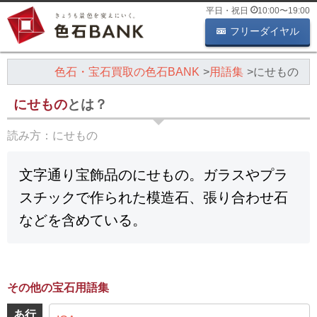
平日・祝日
10:00
〜
19:00
フリーダイヤル
色石・宝石買取の色石BANK
用語集
にせもの
にせもの
とは？
読み方：
にせもの
文字通り宝飾品のにせもの。ガラスやプラ
スチックで作られた模造石、張り合わせ石
などを含めている。
その他の宝石用語集
あ行