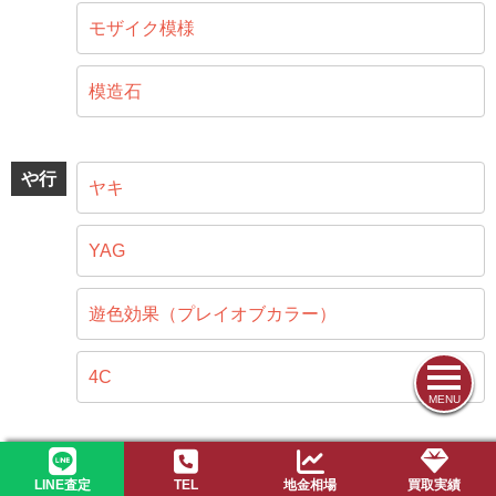
モザイク模様
模造石
や行
ヤキ
YAG
遊色効果（プレイオブカラー）
4C
MENU
ら行
ラピスラズリ
LINE査定
TEL
地金相場
買取実績