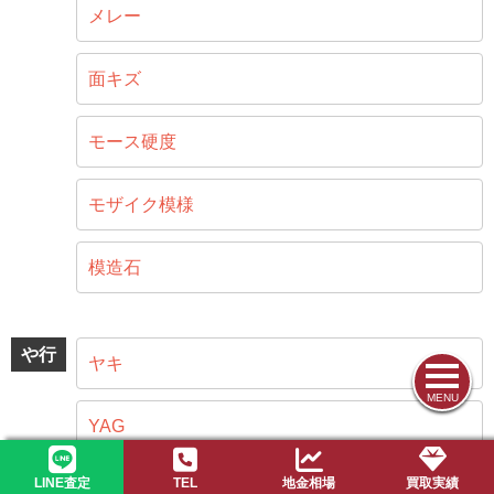
メレー
面キズ
モース硬度
モザイク模様
模造石
や行
ヤキ
MENU
YAG
LINE査定
TEL
地金相場
買取実績
遊色効果（プレイオブカラー）