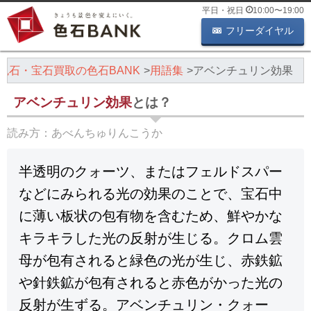
平日・祝日
10:00
〜
19:00
フリーダイヤル
色石・宝石買取の色石BANK
用語集
アベンチュリン効果
アベンチュリン効果
とは？
読み方：
あべんちゅりんこうか
半透明のクォーツ、またはフェルドスパー
などにみられる光の効果のことで、宝石中
に薄い板状の包有物を含むため、鮮やかな
キラキラした光の反射が生じる。クロム雲
母が包有されると緑色の光が生じ、赤鉄鉱
や針鉄鉱が包有されると赤色がかった光の
反射が生ずる。アベンチュリン・クォー