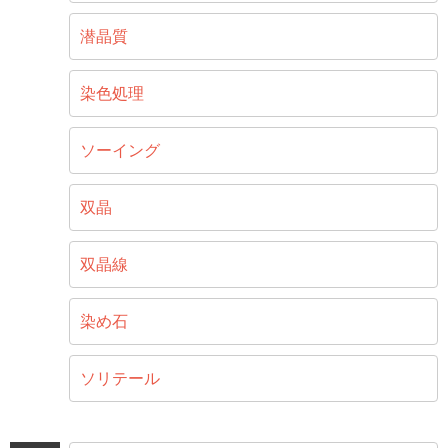
潜晶質
染色処理
ソーイング
双晶
双晶線
染め石
ソリテール