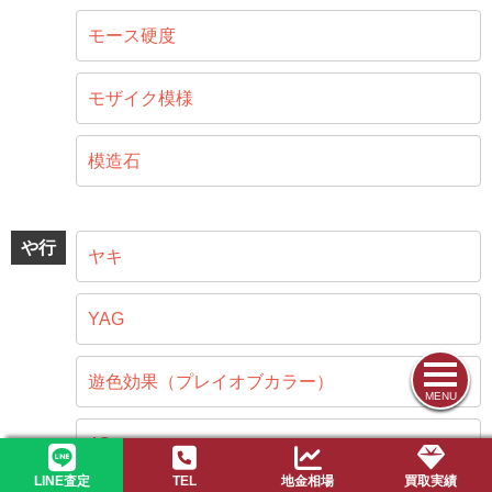
モース硬度
モザイク模様
模造石
や行
ヤキ
YAG
遊色効果（プレイオブカラー）
MENU
4C
LINE査定
TEL
地金相場
買取実績