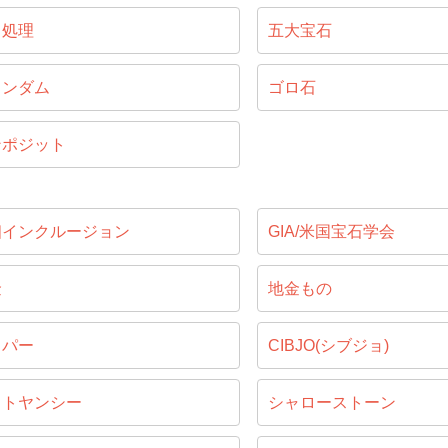
ス処理
五大宝石
ランダム
ゴロ石
ンポジット
相インクルージョン
GIA/米国宝石学会
金
地金もの
ッパー
CIBJO(シブジョ)
ャトヤンシー
シャローストーン