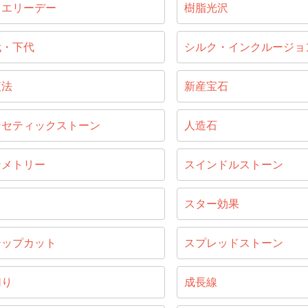
ュエリーデー
樹脂光沢
代・下代
シルク・インクルージョ
液法
新産宝石
ンセティックストーン
人造石
ンメトリー
スインドルストーン
じ
スター効果
テップカット
スプレッドストーン
切り
成長線