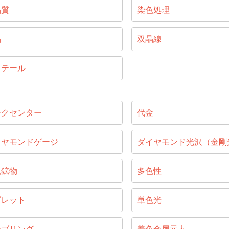
晶質
染色処理
晶
双晶線
リテール
ークセンター
代金
イヤモンドゲージ
ダイヤモンド光沢（金剛
色鉱物
多色性
ブレット
単色光