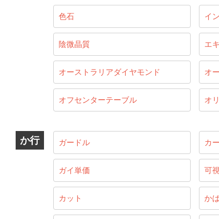
色石
イ
陰微晶質
エ
オーストラリアダイヤモンド
オ
オフセンターテーブル
オ
か行
ガードル
カ
ガイ単価
可
カット
か