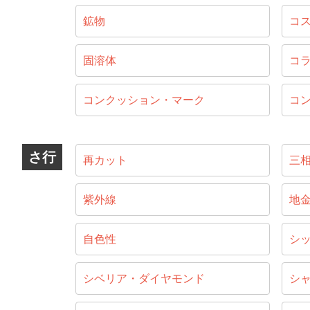
鉱物
コ
固溶体
コ
コンクッション・マーク
コ
さ行
再カット
三
紫外線
地
自色性
シ
シベリア・ダイヤモンド
シ