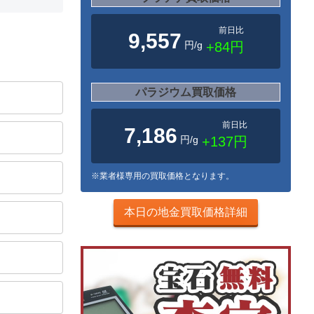
前日比
9,557
円/g
+84円
パラジウム買取価格
前日比
7,186
円/g
+137円
※業者様専用の買取価格となります。
本日の地金買取価格詳細