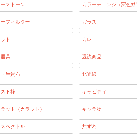
ラーストーン
カラーチェンジ（変色効
ラーフィルター
ガラス
ラット
カレー
別器具
還流商品
石・半貴石
北光線
ャスト枠
キャビティ
ャラット（カラット）
キャラ物
収スペクトル
共ずれ