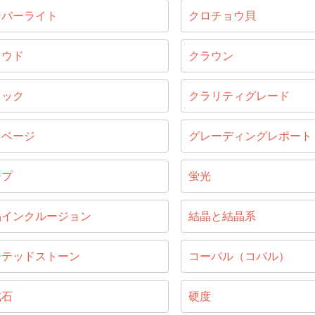
ンバーライト
クロチョウ貝
ラウド
クラウン
ラック
クラリティグレード
リベージ
グレーディングレポート
ープ
蛍光
晶インクルージョン
結晶と結晶系
ーテッドストーン
コーパル（コパル）
成石
硬度