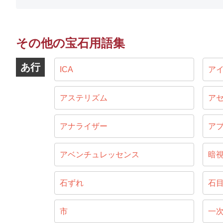
その他の宝石用語集
あ行
ICA
ア
アステリズム
ア
アナライザー
ア
アベンチュレッセンス
暗
石ずれ
石
市
一