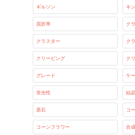
ギルソン
キ
屈折率
ク
クラスター
ク
クリービング
ク
グレード
ケ
蛍光性
結
原石
コ
コーンフラワー
合