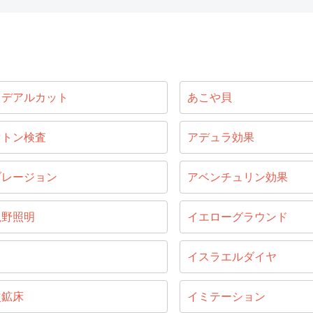
イデアルカット
あこや貝
セトン検査
アデュラ効果
ブレージョン
アベンチュリン効果
視野照明
イエローグラウンド
目
イスラエルダイヤ
次鉱床
イミテーション